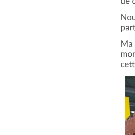
de 
Nou
par
Ma f
mon
cet