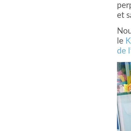
per
et 
Nou
le
K
de l