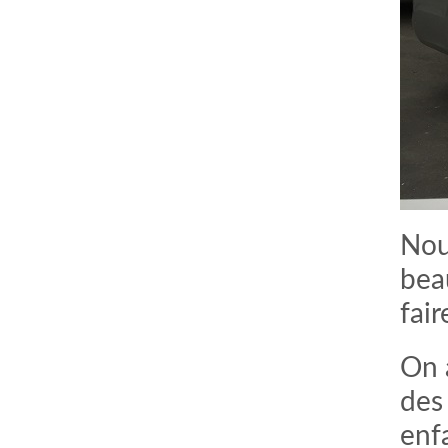
Nou
bea
fair
On 
des
enf