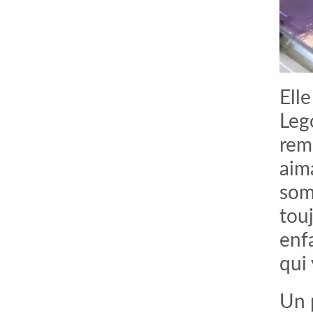
Ell
Lego
reme
aim
somm
touj
enf
qui
Un 