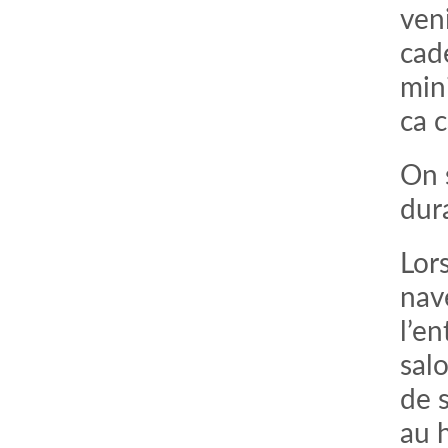
veni
cad
min
ca 
On s
dur
Lor
comment bien s'habiller
relooking femme Paris
nav
webdesigner suisse romande
photographe lausanne
l’en
salo
de 
au h