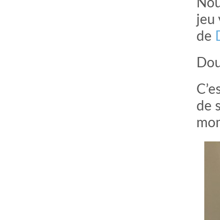
Nou
jeu 
de
Dou
C’e
de s
mom