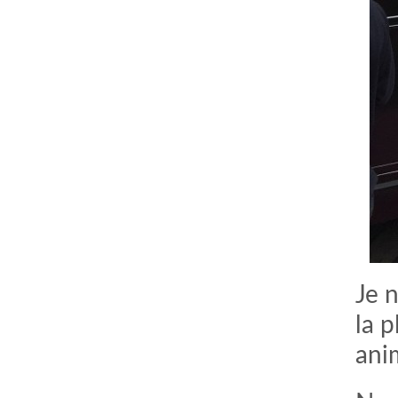
Je 
la p
ani