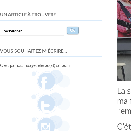
UN ARTICLE À TROUVER?
VOUS SOUHAITEZ M’ÉCRIRE…
C'est par ici... nuagedelexou(at)yahoo.fr
La 
ma 
l’e
C’ét