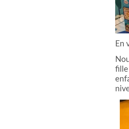
En v
Nou
fill
enfa
nive