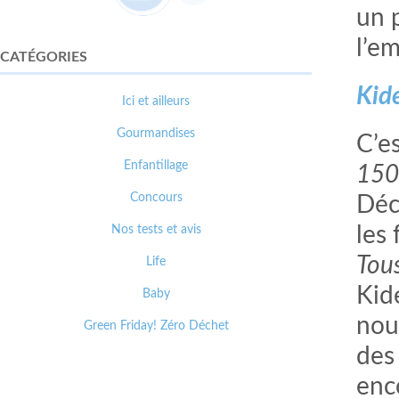
un p
l’e
CATÉGORIES
Kid
Ici et ailleurs
Gourmandises
C’e
Enfantillage
150 
Concours
Déc
Nos tests et avis
les 
Tous
Life
Kid
Baby
nou
Green Friday! Zéro Déchet
des 
enc