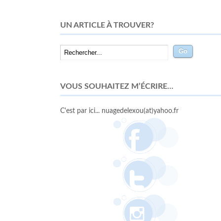
UN ARTICLE À TROUVER?
VOUS SOUHAITEZ M’ÉCRIRE…
C'est par ici... nuagedelexou(at)yahoo.fr