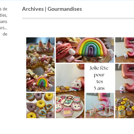
Archives | Gourmandises
s de
ies,
sans
s...
s de