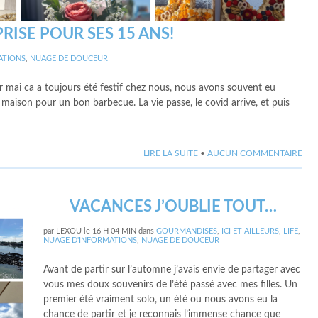
RISE POUR SES 15 ANS!
ATIONS
,
NUAGE DE DOUCEUR
er mai ca a toujours été festif chez nous, nous avons souvent eu
 la maison pour un bon barbecue. La vie passe, le covid arrive, et puis
LIRE LA SUITE
•
AUCUN COMMENTAIRE
VACANCES J’OUBLIE TOUT…
par
LEXOU
le
16 H 04 MIN
dans
GOURMANDISES
,
ICI ET AILLEURS
,
LIFE
,
NUAGE D'INFORMATIONS
,
NUAGE DE DOUCEUR
Avant de partir sur l’automne j’avais envie de partager avec
vous mes doux souvenirs de l’été passé avec mes filles. Un
premier été vraiment solo, un été ou nous avons eu la
chance de partir et je reconnais l’immense chance que