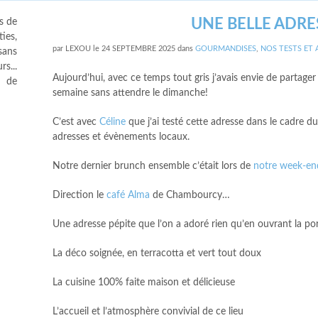
UNE BELLE ADR
s de
ies,
par
LEXOU
le
24 SEPTEMBRE 2025
dans
GOURMANDISES
,
NOS TESTS ET 
sans
s...
Aujourd’hui, avec ce temps tout gris j’avais envie de partager
s de
semaine sans attendre le dimanche!
C’est avec
Céline
que j’ai testé cette adresse dans le cadre d
adresses et évènements locaux.
Notre dernier brunch ensemble c’était lors de
notre week-en
Direction le
café Alma
de Chambourcy…
Une adresse pépite que l’on a adoré rien qu’en ouvrant la por
La déco soignée, en terracotta et vert tout doux
La cuisine 100% faite maison et délicieuse
L’accueil et l’atmosphère convivial de ce lieu