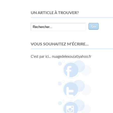
UN ARTICLE À TROUVER?
VOUS SOUHAITEZ M’ÉCRIRE…
C'est par ici... nuagedelexou(at)yahoo.fr