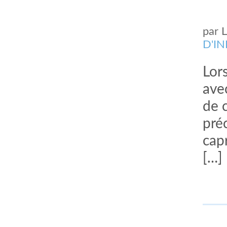
par
D'I
Lor
ave
de 
pré
cap
[…]