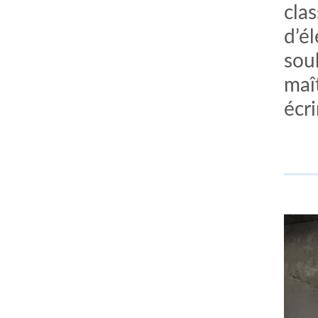
cla
d’é
sou
maît
écri
comment bien s'habiller
relooking femme Paris
webdesigner suisse romande
photographe lausanne