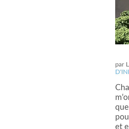
par
D'I
Chaq
m’o
que
pou
et e