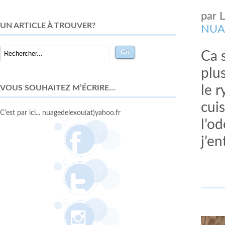
par
UN ARTICLE À TROUVER?
NUA
Ca s
plu
VOUS SOUHAITEZ M’ÉCRIRE…
le 
cuis
C'est par ici... nuagedelexou(at)yahoo.fr
l’o
j’e