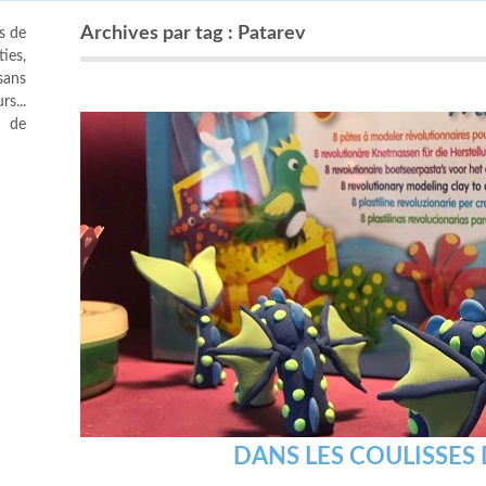
Archives par tag : Patarev
s de
ies,
sans
s...
s de
DANS LES COULISSES