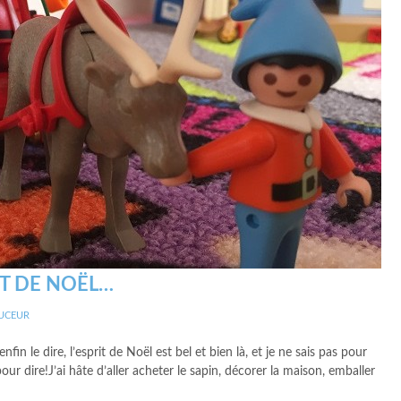
IT DE NOËL…
UCEUR
le dire, l’esprit de Noël est bel et bien là, et je ne sais pas pour
ur dire!J’ai hâte d’aller acheter le sapin, décorer la maison, emballer