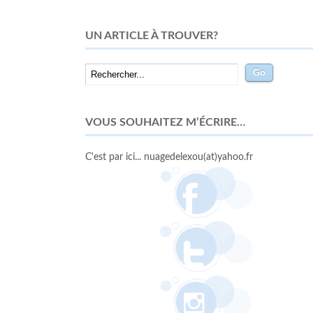
UN ARTICLE À TROUVER?
VOUS SOUHAITEZ M’ÉCRIRE…
C'est par ici... nuagedelexou(at)yahoo.fr