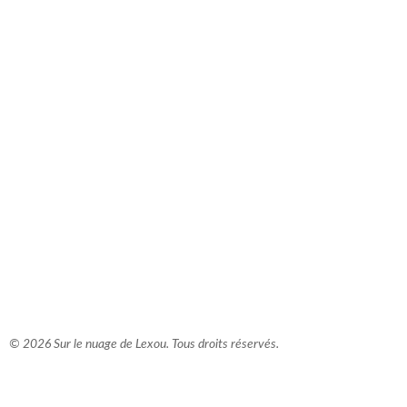
comment bien s'habiller
relooking femme Paris
webdesigner suisse romande
photographe lausanne
© 2026 Sur le nuage de Lexou. Tous droits réservés.