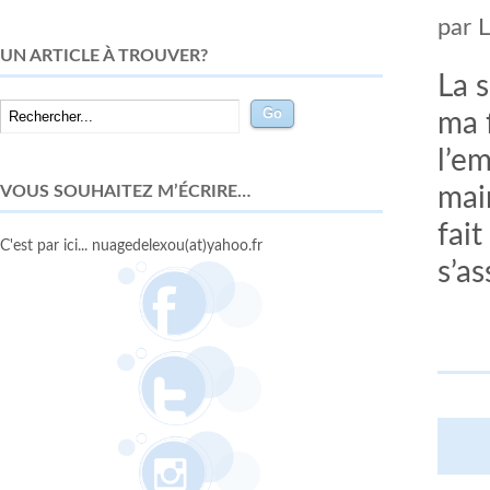
par
UN ARTICLE À TROUVER?
La 
ma 
l’em
VOUS SOUHAITEZ M’ÉCRIRE…
mai
fait
C'est par ici... nuagedelexou(at)yahoo.fr
s’a