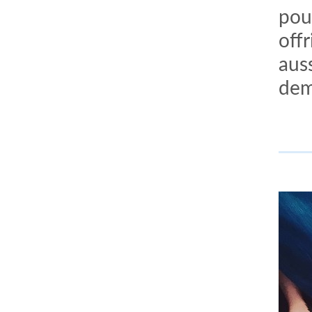
pou
offr
auss
dema