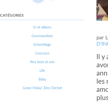
CATÉGORIES
Ici et ailleurs
Gourmandises
par
D'I
Enfantillage
Concours
Il 
Nos tests et avis
avo
Life
ann
Baby
les
Green Friday! Zéro Déchet
amo
plu