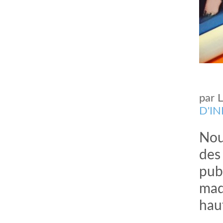
par
D'I
Nou
des
publ
mad
haut