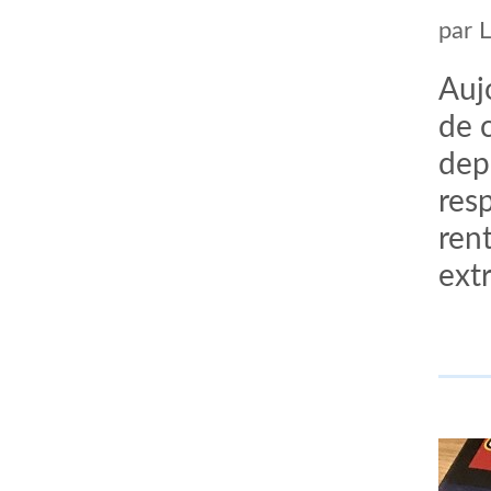
par
Auj
de 
dep
res
ren
ext