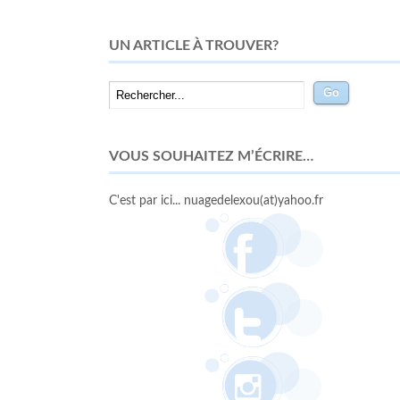
UN ARTICLE À TROUVER?
VOUS SOUHAITEZ M’ÉCRIRE…
C'est par ici... nuagedelexou(at)yahoo.fr