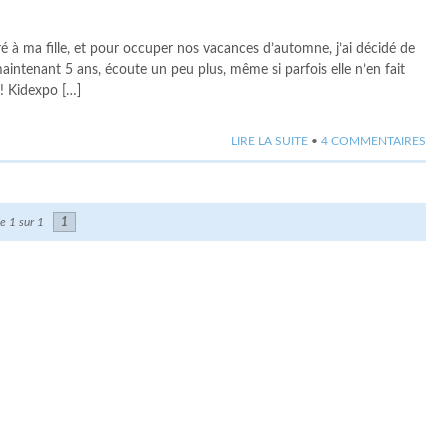
à ma fille, et pour occuper nos vacances d’automne, j’ai décidé de
 maintenant 5 ans, écoute un peu plus, même si parfois elle n’en fait
t! Kidexpo […]
LIRE LA SUITE
•
4 COMMENTAIRES
e 1 sur 1
1