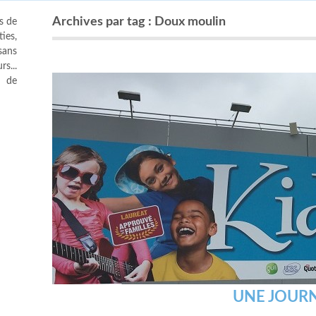
Archives par tag : Doux moulin
s de
ies,
sans
s...
s de
UNE JOURN