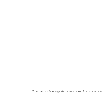
comment bien s'habiller
relooking femme Paris
webdesigner suisse romande
photographe lausanne
© 2026 Sur le nuage de Lexou. Tous droits réservés.