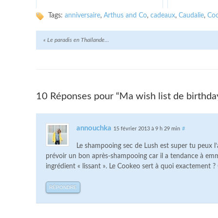
Tags:
anniversaire
,
Arthus and Co
,
cadeaux
,
Caudalie
,
Co
«
Le paradis en Thaïlande…
10 Réponses pour “Ma wish list de birthd
annouchka
15 février 2013 à 9 h 29 min
#
Le shampooing sec de Lush est super tu peux l
prévoir un bon après-shampooing car il a tendance à emmêle
ingrédient « lissant ». Le Cookeo sert à quoi exactemen
RÉPONDRE