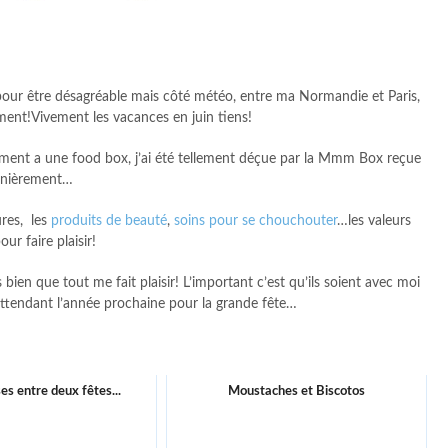
pour être désagréable mais côté météo, entre ma Normandie et Paris,
ment!Vivement les vacances en juin tiens!
ement a une food box, j’ai été tellement déçue par la Mmm Box reçue
rnièrement…
ures, les
produits de beauté
,
soins pour se chouchouter
…les valeurs
our faire plaisir!
bien que tout me fait plaisir! L’important c’est qu’ils soient avec moi
attendant l’année prochaine pour la grande fête…
s entre deux fêtes...
Moustaches et Biscotos