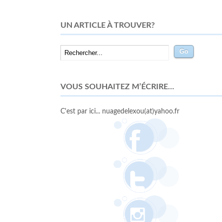
UN ARTICLE À TROUVER?
VOUS SOUHAITEZ M’ÉCRIRE…
C'est par ici... nuagedelexou(at)yahoo.fr