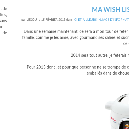
MA WISH LI
s de
ies,
par
LEXOU
le
15 FÉVRIER 2013
dans
ICI ET AILLEURS
,
NUAGE D'INFORMAT
sans
s...
Dans une semaine maintenant, ce sera à mon tour de fêter m
s de
famille, comme je les aime, avec gourmandises salées et sucr
ce 
2014 sera tout autre, je fêterais
Pour 2013 donc, et pour que personne ne se trompe de cad
emballés dans de choue