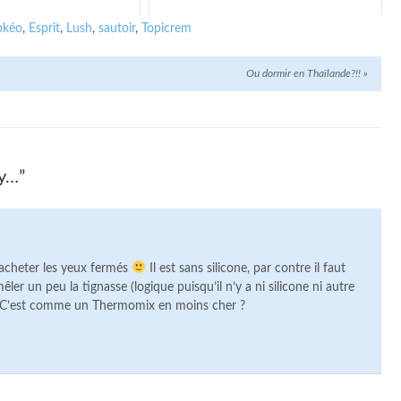
okéo
,
Esprit
,
Lush
,
sautoir
,
Topicrem
Ou dormir en Thaïlande?!!
»
ay…”
’acheter les yeux fermés
Il est sans silicone, par contre il faut
r un peu la tignasse (logique puisqu’il n’y a ni silicone ni autre
t ? C’est comme un Thermomix en moins cher ?