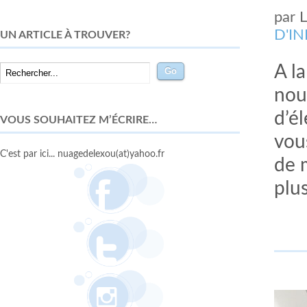
par
D'I
UN ARTICLE À TROUVER?
A l
nou
d’é
VOUS SOUHAITEZ M’ÉCRIRE…
vous
C'est par ici... nuagedelexou(at)yahoo.fr
de m
plus