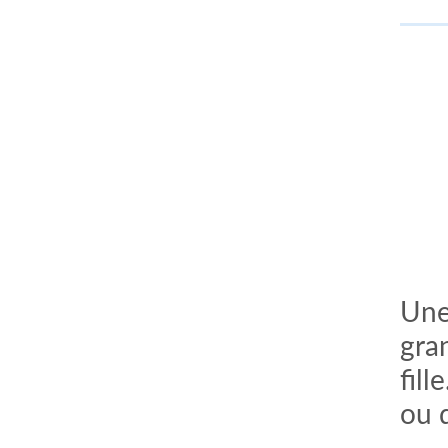
Une
gra
fil
ou d