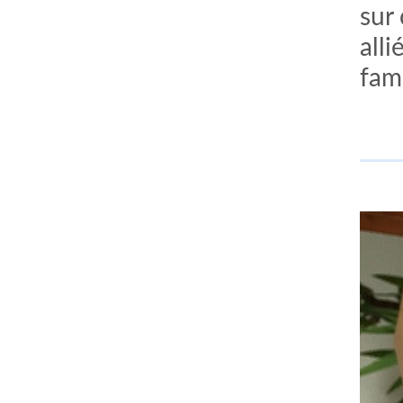
sur
alli
fam
comment bien s'habiller
relooking femme Paris
webdesigner suisse romande
photographe lausanne