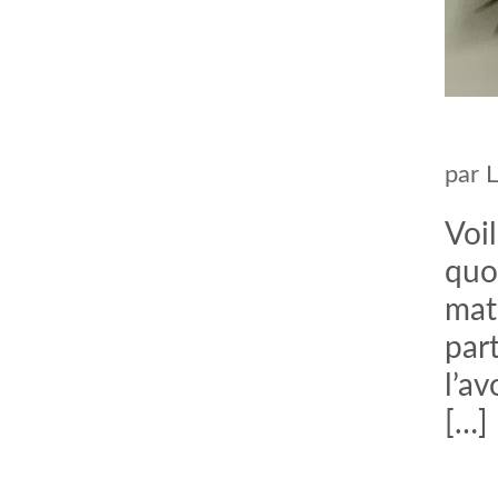
par
Voi
quo
mat
par
l’av
[…]