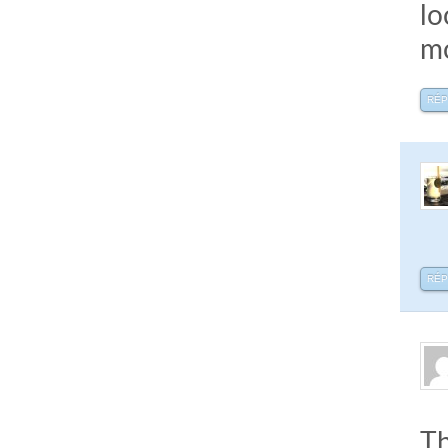
lo
mo
RÉ
RÉ
Th