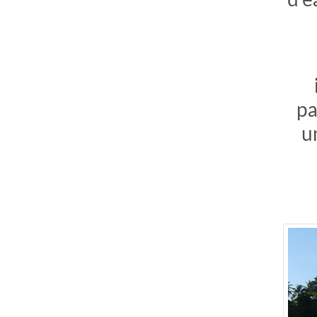
d’e
pa
u
comment bien s'habiller
relooking femme Paris
webdesigner suisse romande
photographe lausanne