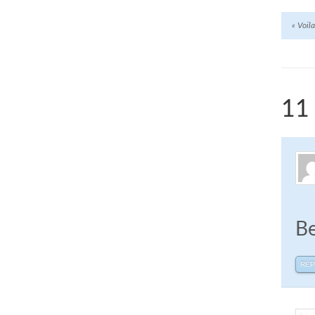
«
Voila
11 
Be
RÉ