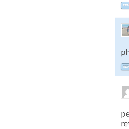
RÉ
ph
RÉ
pe
re