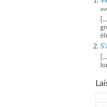
Wi
av
[…
gr
él
S’
[…
lo
Lai