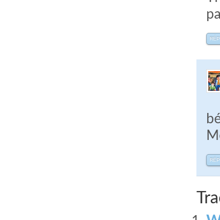
pa
RÉ
bé
Me
RÉ
Tra