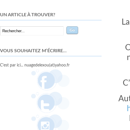
UN ARTICLE À TROUVER?
La
O
VOUS SOUHAITEZ M’ÉCRIRE…
C'est par ici... nuagedelexou(at)yahoo.fr
C’
Aut