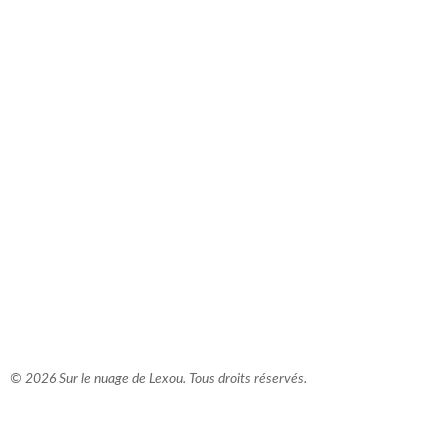
comment bien s'habiller
relooking femme Paris
webdesigner suisse romande
photographe lausanne
© 2026 Sur le nuage de Lexou. Tous droits réservés.