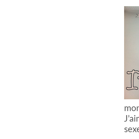
mon
J’a
sexe