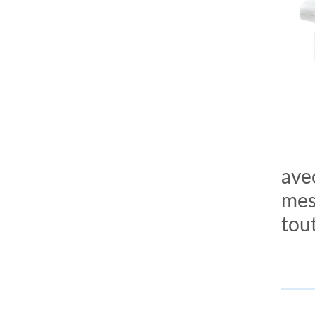
ave
comment bien s'habiller
relooking femme Paris
mes 
webdesigner suisse romande
photographe lausanne
tout