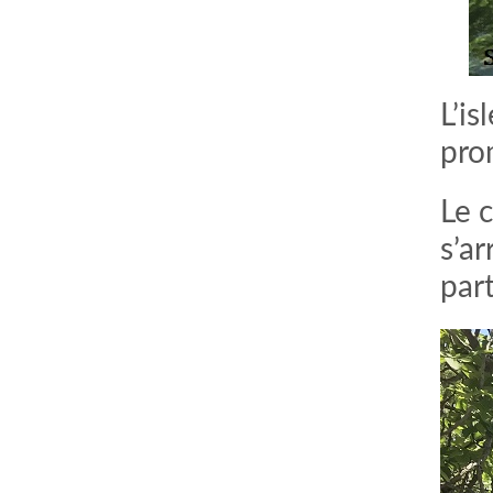
L’is
pro
Le 
s’ar
par