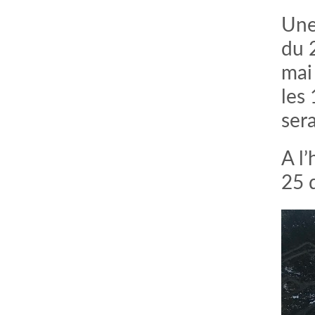
Une
du 
mai
les
ser
A l’
25 