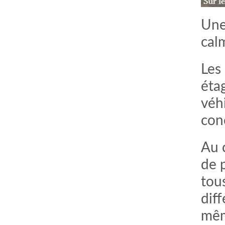
Une 
cal
Les
éta
véhi
con
Au 
de p
tous
diff
mêm