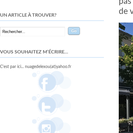
pas 
de v
UN ARTICLE À TROUVER?
VOUS SOUHAITEZ M’ÉCRIRE…
C'est par ici... nuagedelexou(at)yahoo.fr