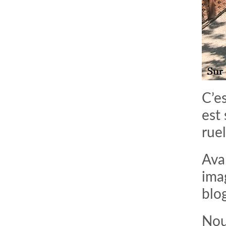
C’e
est
ruel
Ava
imag
blo
Nou