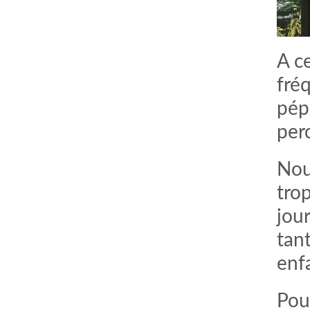
A c
fréq
pép
per
Nou
tro
jour
tant
enf
Pour