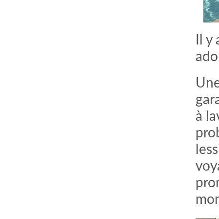
Il y
ado
Une 
gar
à la
pro
les
voy
pro
mon