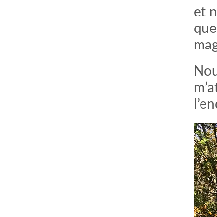
et 
que
mag
Nou
m’at
l’e