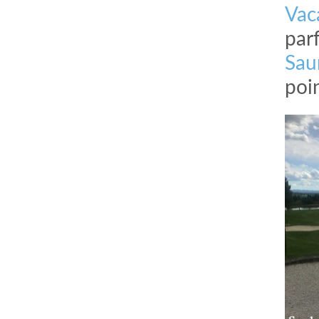
Vac
par
Sa
poin