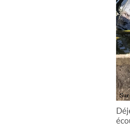
Déj
éco