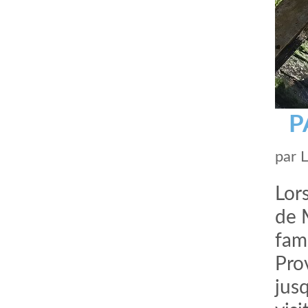
P
par
Lors
de 
fami
Pro
jus