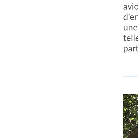
avi
d’e
une 
tel
par
comment bien s'habiller
relooking femme Paris
webdesigner suisse romande
photographe lausanne