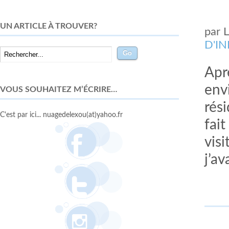
UN ARTICLE À TROUVER?
par
D'I
Apr
env
VOUS SOUHAITEZ M’ÉCRIRE…
rés
C'est par ici... nuagedelexou(at)yahoo.fr
fai
visi
j’av