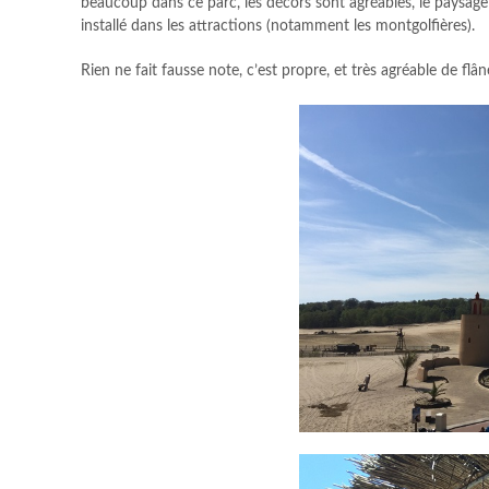
beaucoup dans ce parc, les décors sont agréables, le paysage 
installé dans les attractions (notamment les montgolfières).
Rien ne fait fausse note, c’est propre, et très agréable de flân