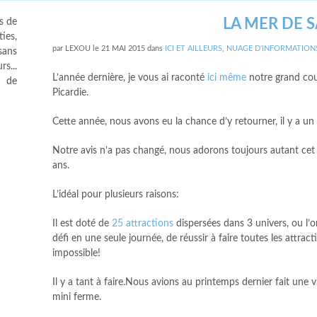
LA MER DE S
s de
ies,
par
LEXOU
le
21 MAI 2015
dans
ICI ET AILLEURS
,
NUAGE D'INFORMATION
sans
s...
L’année dernière, je vous ai raconté
ici même
notre grand cou
s de
Picardie.
Cette année, nous avons eu la chance d’y retourner, il y a un 
Notre avis n’a pas changé, nous adorons toujours autant cet e
ans.
L’idéal pour plusieurs raisons:
Il est doté de
25 attractions
dispersées dans 3 univers, ou l
défi en une seule journée, de réussir à faire toutes les attract
impossible!
Il y a tant à faire.Nous avions au printemps dernier fait une vi
mini ferme.