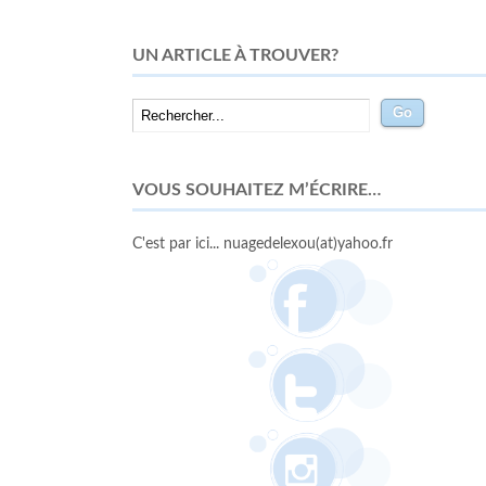
UN ARTICLE À TROUVER?
VOUS SOUHAITEZ M’ÉCRIRE…
C'est par ici... nuagedelexou(at)yahoo.fr