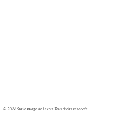
comment bien s'habiller
relooking femme Paris
webdesigner suisse romande
photographe lausanne
© 2026 Sur le nuage de Lexou. Tous droits réservés.