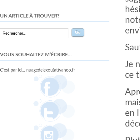
hés
UN ARTICLE À TROUVER?
not
envi
Sau
VOUS SOUHAITEZ M’ÉCRIRE…
Je 
C'est par ici... nuagedelexou(at)yahoo.fr
ce 
Aprè
mais
en 
déc