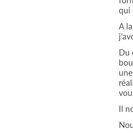
for
qui
A l
j’av
Du 
boul
une
réal
comment bien s'habiller
relooking femme Paris
webdesigner suisse romande
photographe lausanne
vous
Il n
Nou