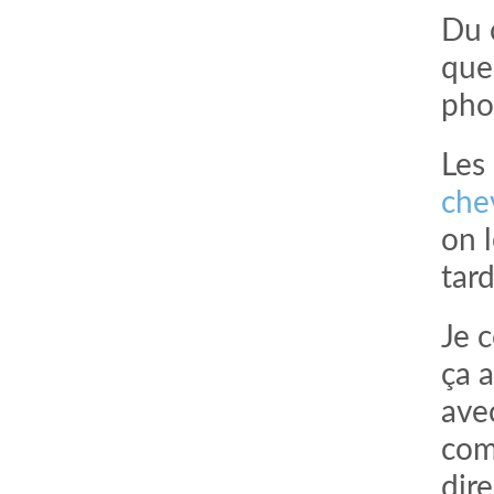
Du 
qu
pho
Les 
che
on l
tard
Je 
ça 
avec
com
dire