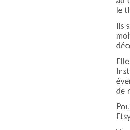
au 
le 
Ils 
moi
déco
Elle
Inst
évé
de 
Pour
Etsy