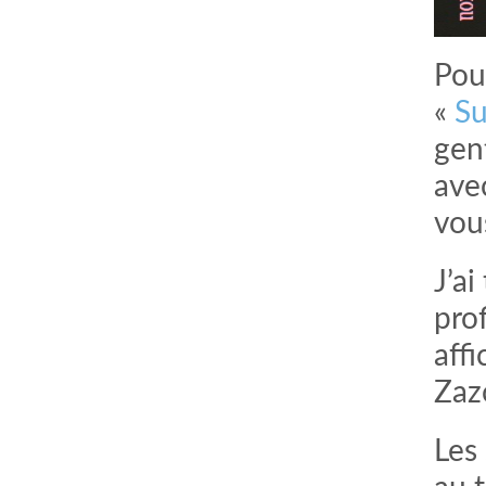
Pour
«
Su
gen
avec
vou
J’ai
pro
aff
Za
Les