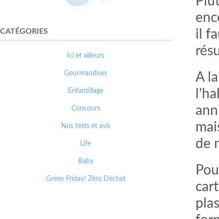
Plut
enc
CATÉGORIES
il f
rés
Ici et ailleurs
Gourmandises
A la
Enfantillage
l’h
ann
Concours
mai
Nos tests et avis
de 
Life
Baby
Pour
Green Friday! Zéro Déchet
cart
plas