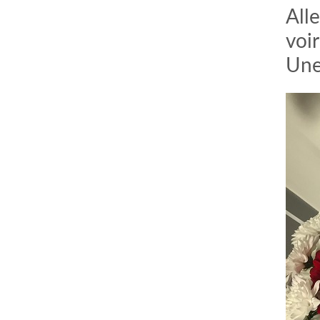
All
voir
Une