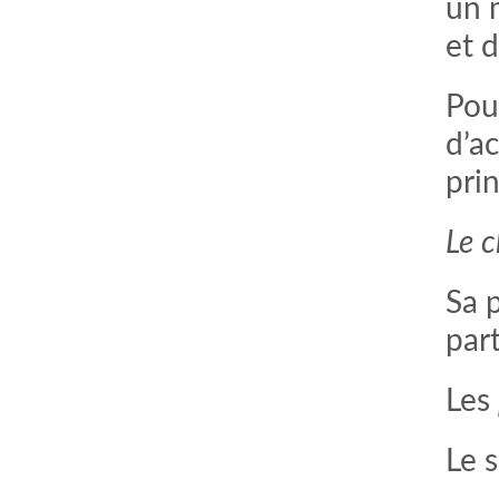
un 
et 
Pour
d’ac
pri
Le 
Sa 
par
Les
Le s