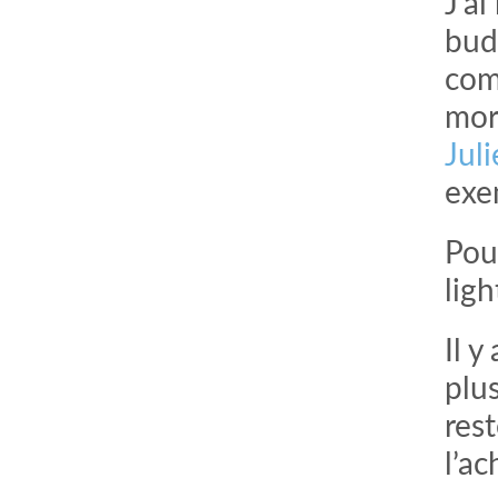
J’ai
bud
com
mor
Jul
exe
Pour
ligh
Il y
plu
res
l’a