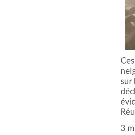
Ces
nei
sur
déc
évi
Réu
3 m