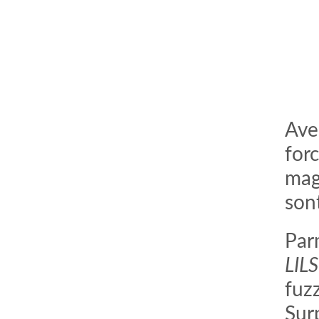
Ave
for
magi
son
Par
LILS
fuz
Sur