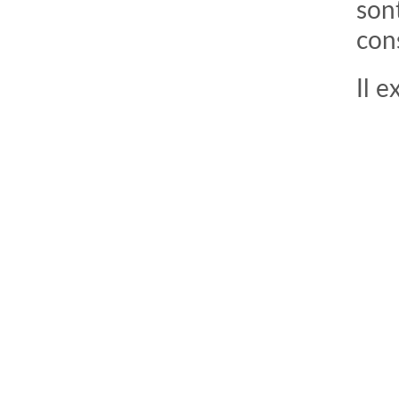
son
cons
Il 