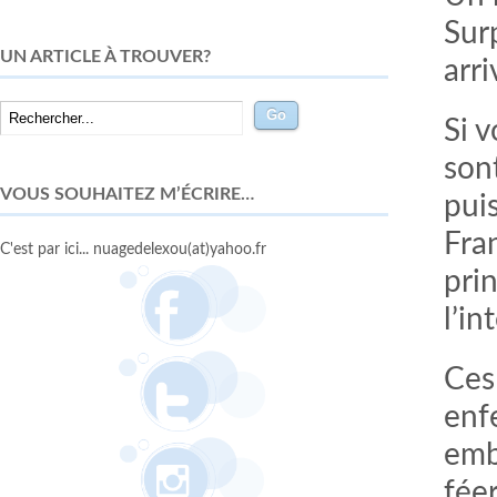
Sur
UN ARTICLE À TROUVER?
arr
Si 
son
VOUS SOUHAITEZ M’ÉCRIRE…
puis
Fran
C'est par ici... nuagedelexou(at)yahoo.fr
pri
l’in
Ces
enf
emb
fée