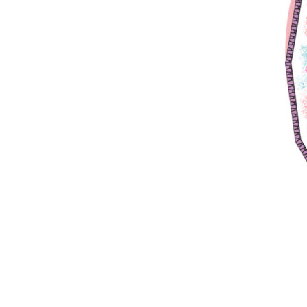
comment bien s'habiller
relooking femme Paris
webdesigner suisse romande
photographe lausanne