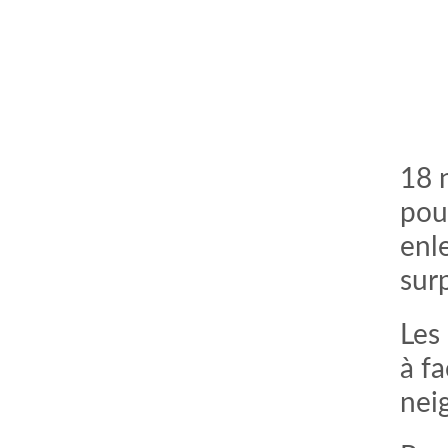
18 
pour
enl
sur
Les
à f
nei