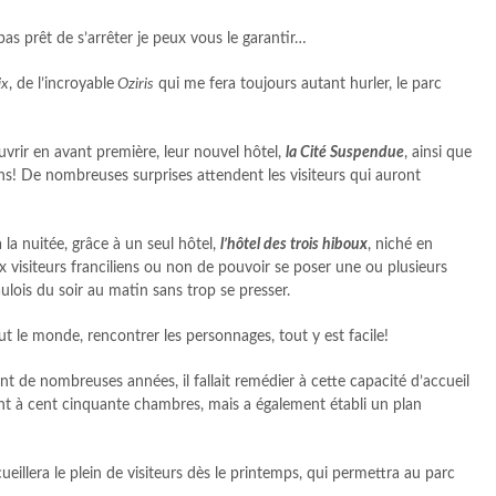
as prêt de s’arrêter je peux vous le garantir…
ix
, de l’incroyable
Oziris
qui me fera toujours autant hurler, le parc
uvrir en avant première, leur nouvel hôtel,
la Cité Suspendue
, ainsi que
ns! De nombreuses surprises attendent les visiteurs qui auront
 la nuitée, grâce à un seul hôtel,
l’hôtel des trois hiboux
, niché en
x visiteurs franciliens ou non de pouvoir se poser une ou plusieurs
aulois du soir au matin sans trop se presser.
ut le monde, rencontrer les personnages, tout y est facile!
t de nombreuses années, il fallait remédier à cette capacité d’accueil
 cent à cent cinquante chambres, mais a également établi un plan
cueillera le plein de visiteurs dès le printemps, qui permettra au parc