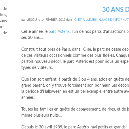
30 ANS 
s de
ies,
par
LEXOU
le
14 FÉVRIER 2019
dans
ICI ET AILLEURS
,
NUAGE D'INFORMAT
sans
s...
Cette année, le
parc Astérix
, l’un de nos parcs d’attractions 
s de
ses 30 ans…
Construit tout près de Paris, dans l’Oise, le parc ne cesse dep
de ces visiteurs occasionnels comme des plus fidèles. Chaque
parfois nouveau décor, le parc Astérix est pour nous un espace
types de visiteurs.
Que l’on soit enfant, à partir de 3 ou 4 ans, ados en quête d
grand parent, on y trouve forcément son bonheur. Les décors
la période d’Halloween en est un bel exemple, entre autre a
années.
Toutes les familles en quête de dépaysement, de rires, et de j
même plusieurs nuits…
Depuis le 30 avril 1989, le parc Astérix ravi petits et grands!