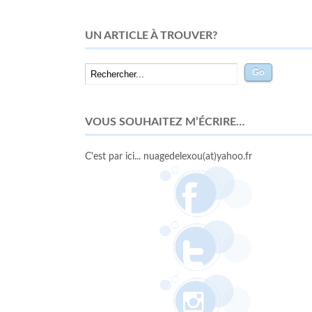
UN ARTICLE À TROUVER?
VOUS SOUHAITEZ M’ÉCRIRE…
C'est par ici... nuagedelexou(at)yahoo.fr