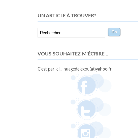
UN ARTICLE À TROUVER?
VOUS SOUHAITEZ M’ÉCRIRE…
C'est par ici... nuagedelexou(at)yahoo.fr