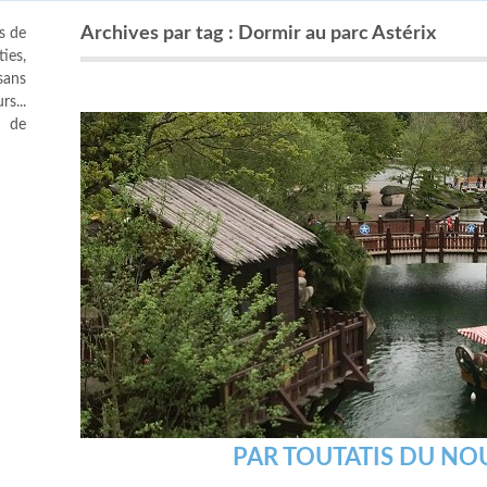
Archives par tag : Dormir au parc Astérix
s de
ies,
sans
s...
s de
PAR TOUTATIS DU NO