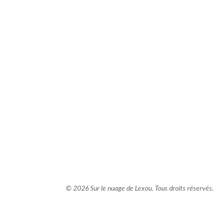
comment bien s'habiller
relooking femme Paris
webdesigner suisse romande
photographe lausanne
© 2026 Sur le nuage de Lexou. Tous droits réservés.