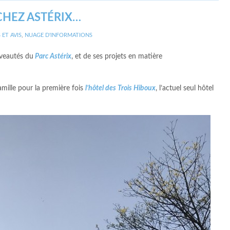
HEZ ASTÉRIX…
 ET AVIS
,
NUAGE D'INFORMATIONS
uveautés du
Parc Astérix
, et de ses projets en matière
amille pour la première fois
l’hôtel des Trois Hiboux
, l’actuel seul hôtel