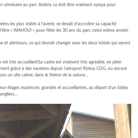
 un séminaire au parc Astérix ca doit être vraiment sympa pour
ns les plus visités à l’avenir, se devait d’accroître sa capacité
 d’être « WAHOU! » pour fêter les 30 ans du parc cette même année!
nne et alentours, ce qui devrait changer avec les deux hôtels qui seront
 est très accueillant!Le cadre est vraiment très agréable, en plein
mment grâce à des navettes depuis l’aéroport Roissy CDG, ou encore
iteurs un site calme, dans le thème de la nature…
eux étages maximum, grandes et accueillantes, au départ d’un lobby
sangliers…