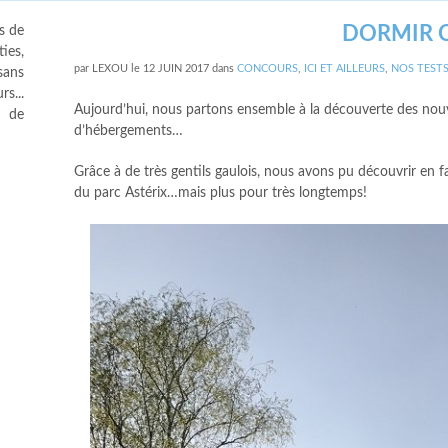
DORMIR C
s de
ies,
par
LEXOU
le
12 JUIN 2017
dans
CONCOURS
,
ICI ET AILLEURS
,
NOS TESTS
sans
s...
Aujourd’hui, nous partons ensemble à la découverte des no
s de
d’hébergements…
Grâce à de très gentils gaulois, nous avons pu découvrir en f
du parc Astérix…mais plus pour très longtemps!