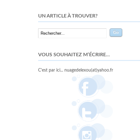
UN ARTICLE À TROUVER?
VOUS SOUHAITEZ M’ÉCRIRE…
C'est par ici... nuagedelexou(at)yahoo.fr