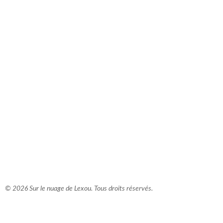
comment bien s'habiller
relooking femme Paris
webdesigner suisse romande
photographe lausanne
© 2026 Sur le nuage de Lexou. Tous droits réservés.