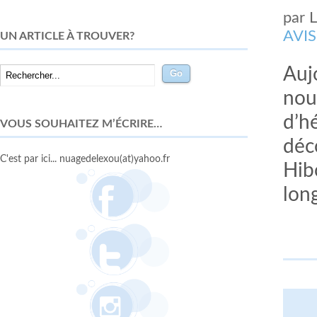
par
AVIS
UN ARTICLE À TROUVER?
Auj
nou
d’h
VOUS SOUHAITEZ M’ÉCRIRE…
déco
C'est par ici... nuagedelexou(at)yahoo.fr
Hib
lon