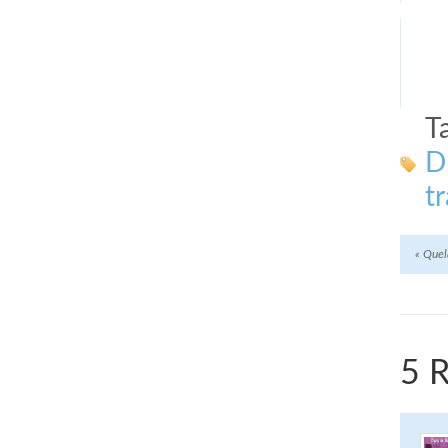
T
D
t
«
Quelq
5 R