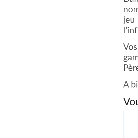
nom
jeu 
l’inf
Vos 
gam
Pèr
A bi
Vou