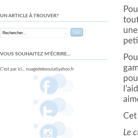
Pou
UN ARTICLE À TROUVER?
tou
une
pet
VOUS SOUHAITEZ M’ÉCRIRE…
Pou
gam
C'est par ici... nuagedelexou(at)yahoo.fr
pour
l’a
aim
Cet
Le c