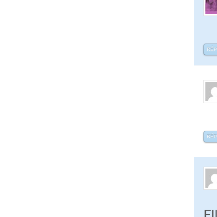
RÉ
RÉ
El