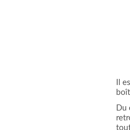
Il 
boî
Du 
ret
tou