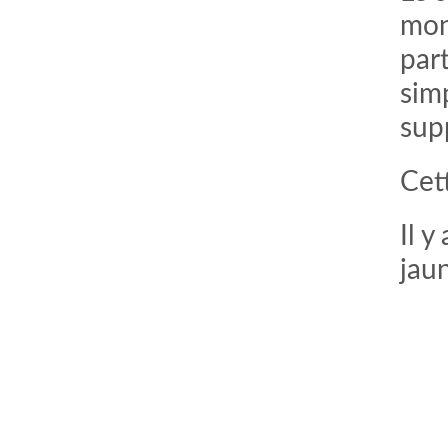
mon
part
simp
sup
Cet
Il y
jau