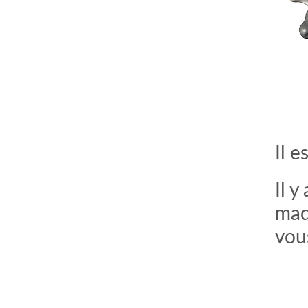
Il 
Il 
mad
vou