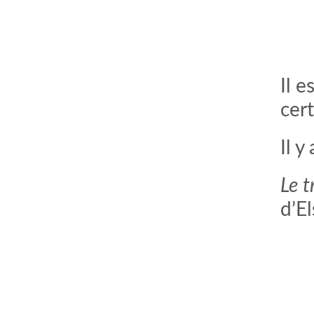
Il e
cert
Il y
Le t
d’El