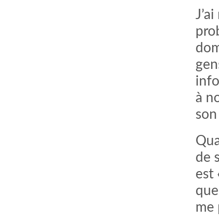
J’a
pro
dom
gen
inf
à no
son 
Qua
de 
est
que
me 