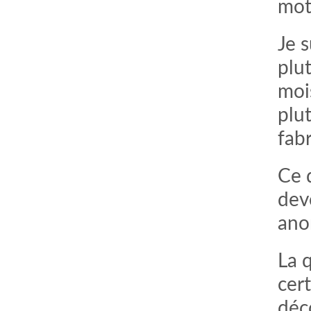
mot
Je s
plu
moi
plu
fab
Ce q
devo
ano
La q
cer
déc