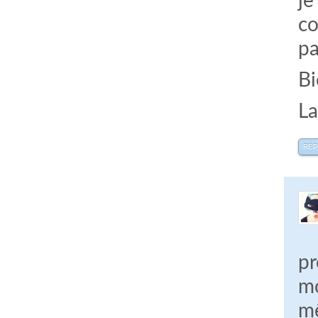
je
co
pa
Bi
La
RÉ
pr
mo
mê