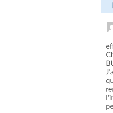
ef
Ch
BU
J’
qu
re
l’
pe