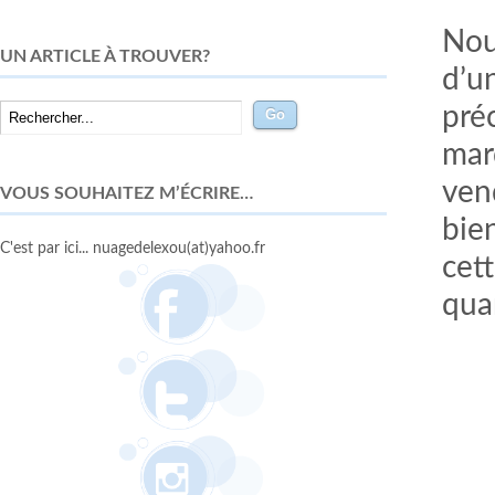
Nou
UN ARTICLE À TROUVER?
d’u
pré
mar
ven
VOUS SOUHAITEZ M’ÉCRIRE…
bie
C'est par ici... nuagedelexou(at)yahoo.fr
cett
qua