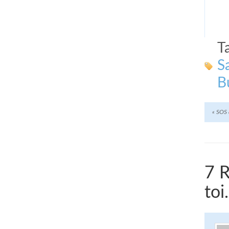
T
S
B
«
SOS a
7 
toi