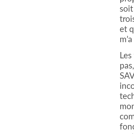
soi
tro
et q
m’a
Les
pas,
SAV
inc
tec
mon
com
fon