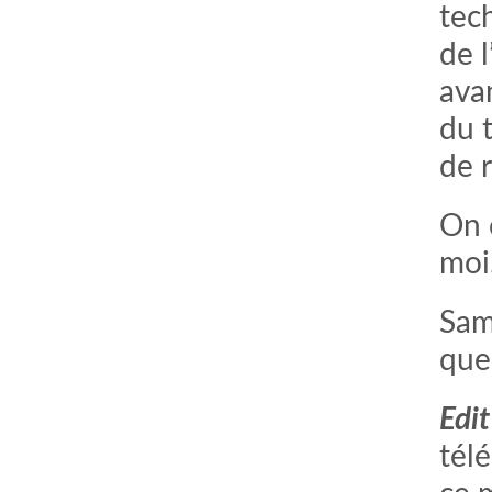
tech
de 
ava
du 
de 
On 
mo
Sam
que
Edit
tél