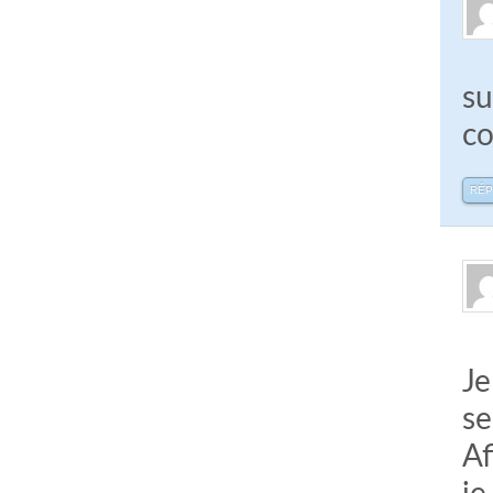
su
c
RÉ
Je
se
Af