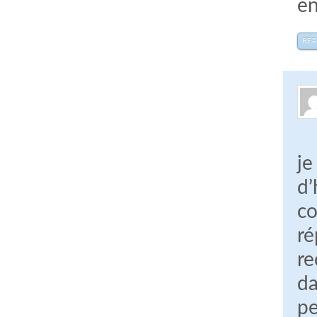
en
RÉ
je
d’
co
ré
re
da
pe