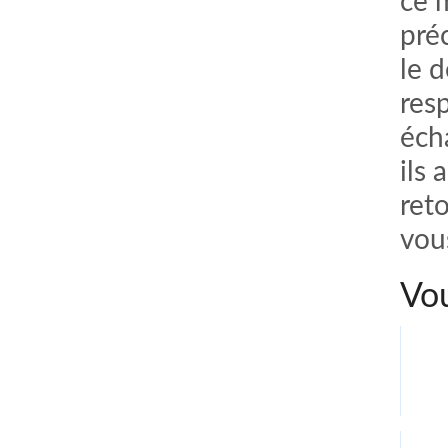
ce 
pré
le 
res
éch
ils 
ret
vou
Vou