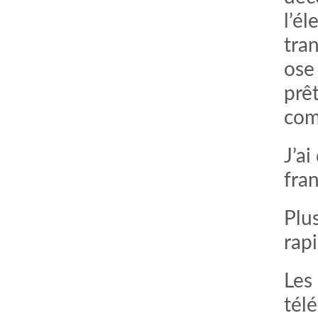
l’é
tra
ose
prêt
co
J’ai
fra
Plu
rap
Les
tél