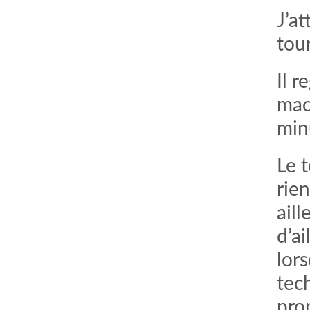
J’a
tou
Il 
mach
min
Le 
rie
aill
d’a
lors
tec
pro