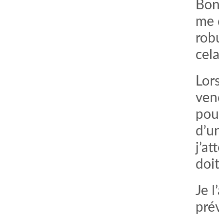
Bon,
me 
rob
cel
Lor
vend
pour
d’u
comment bien s'habiller
relooking femme Paris
j’at
webdesigner suisse romande
photographe lausanne
doi
Je 
pré