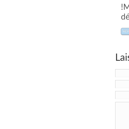
!M
dé
RÉ
Lai