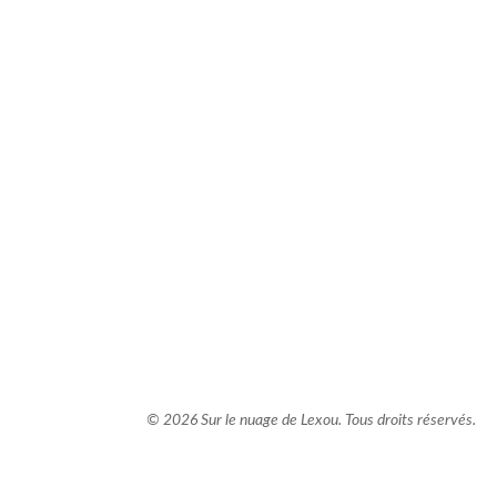
comment bien s'habiller
relooking femme Paris
webdesigner suisse romande
photographe lausanne
© 2026 Sur le nuage de Lexou. Tous droits réservés.