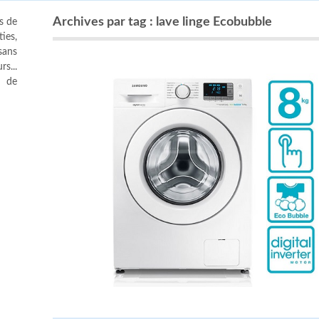
Archives par tag : lave linge Ecobubble
s de
ies,
sans
s...
s de