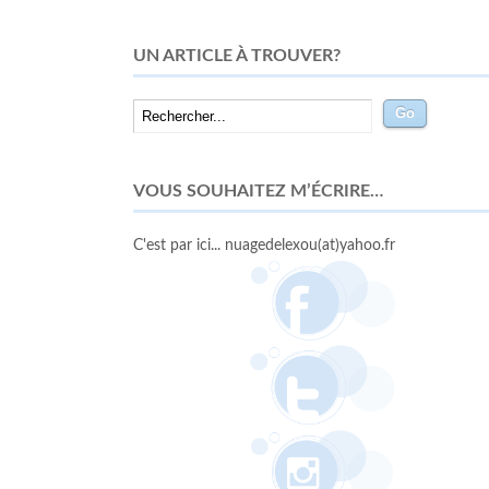
UN ARTICLE À TROUVER?
VOUS SOUHAITEZ M’ÉCRIRE…
C'est par ici... nuagedelexou(at)yahoo.fr