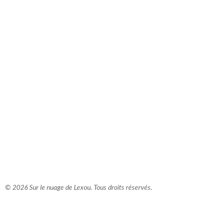
comment bien s'habiller
relooking femme Paris
webdesigner suisse romande
photographe lausanne
© 2026 Sur le nuage de Lexou. Tous droits réservés.