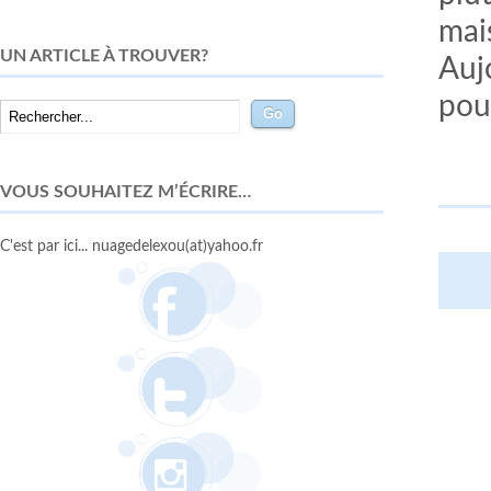
mais
UN ARTICLE À TROUVER?
Auj
pou
VOUS SOUHAITEZ M’ÉCRIRE…
C'est par ici... nuagedelexou(at)yahoo.fr