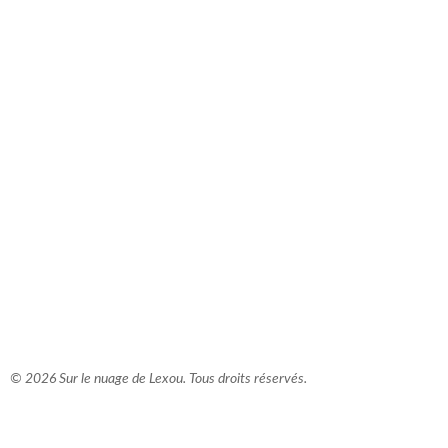
comment bien s'habiller
relooking femme Paris
webdesigner suisse romande
photographe lausanne
© 2026 Sur le nuage de Lexou. Tous droits réservés.