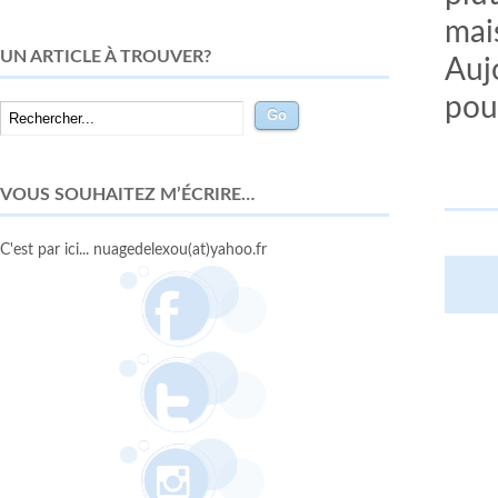
mais
UN ARTICLE À TROUVER?
Auj
pou
VOUS SOUHAITEZ M’ÉCRIRE…
C'est par ici... nuagedelexou(at)yahoo.fr