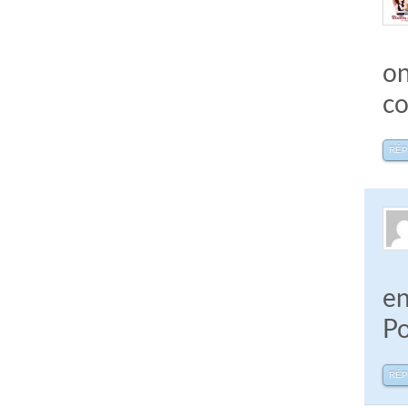
on
co
RÉ
en
Po
RÉ