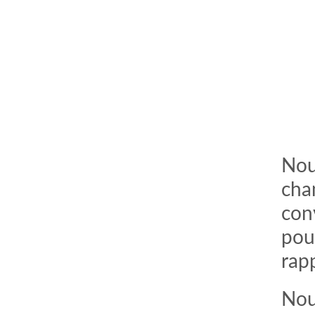
Nou
cha
con
pou
rapp
Nou