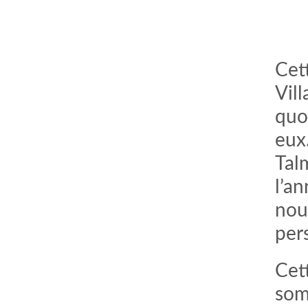
Cet
Vil
quo
eux
Tal
l’a
comment bien s'habiller
relooking femme Paris
webdesigner suisse romande
photographe lausanne
nous
per
Cet
som