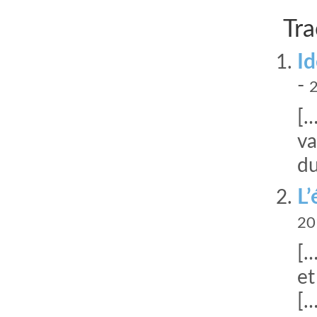
Tra
Id
-
2
[…
va
du
L’
20
[…
et
[…