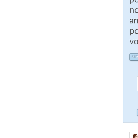
no
a
po
vo
RÉ