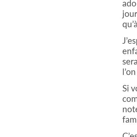
ador
jou
qu’à
J’es
enf
ser
l’on
Si v
com
note
fami
C’es