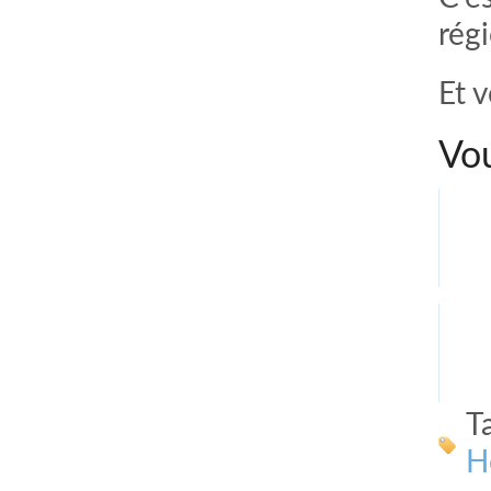
rég
Et 
Vou
T
H