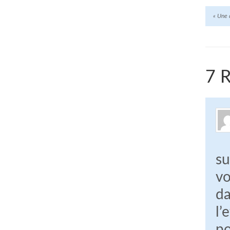
«
Une d
7 R
su
vo
da
l’
po