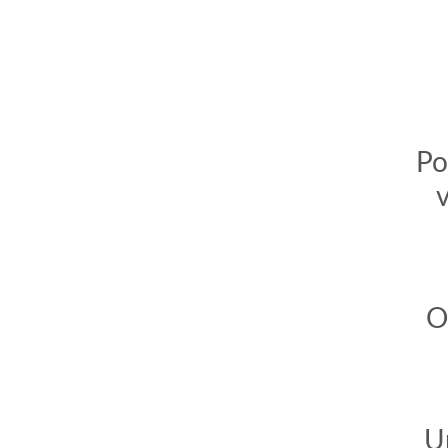
Po
v
O
U