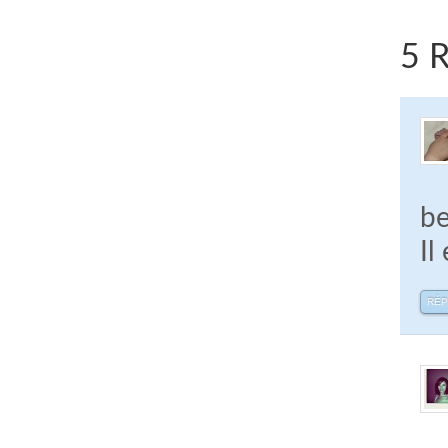
5 R
be
Il
RÉ