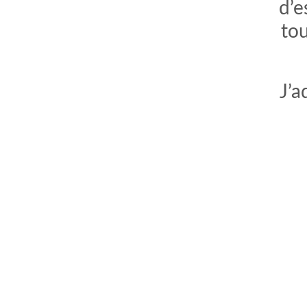
d’e
tou
J’a
comment bien s'habiller
relooking femme Paris
webdesigner suisse romande
photographe lausanne