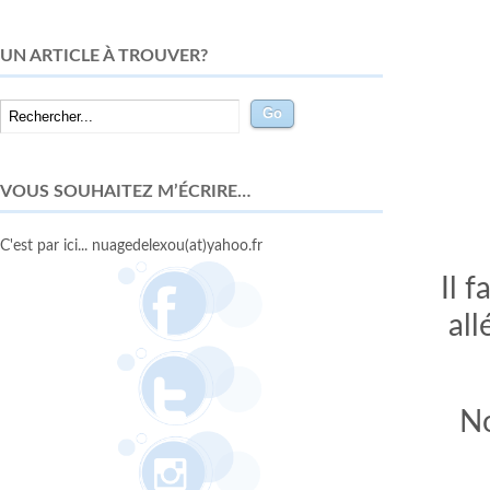
UN ARTICLE À TROUVER?
VOUS SOUHAITEZ M’ÉCRIRE…
C'est par ici... nuagedelexou(at)yahoo.fr
Il 
all
No