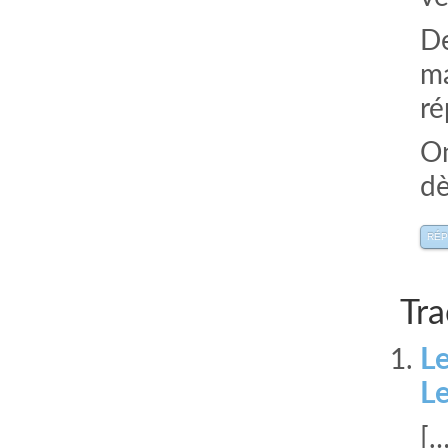
De
ma
ré
On
dè
RÉ
Tra
L
L
[…