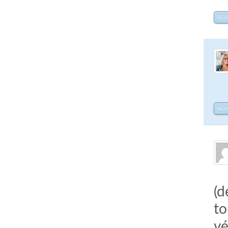
RÉ
RÉ
(d
to
vé