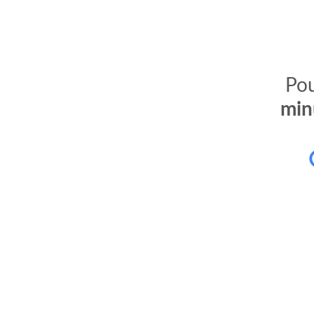
Pou
min
comment bien s'habiller
relooking femme Paris
webdesigner suisse romande
photographe lausanne