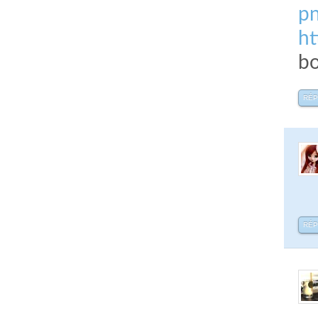
pn
ht
bo
RÉ
RÉ