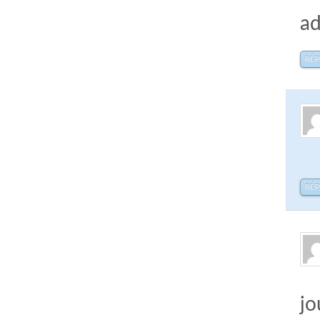
ad
RÉ
RÉ
jo