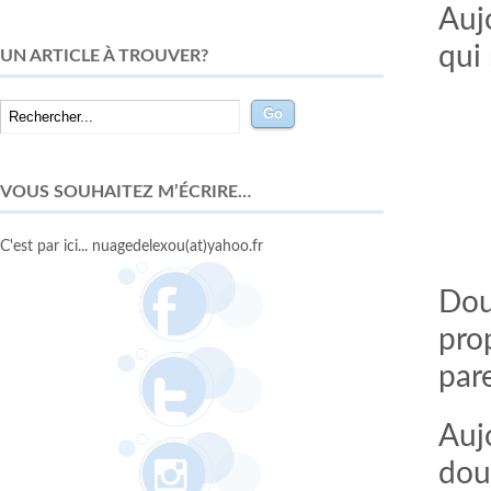
Aujo
qui 
UN ARTICLE À TROUVER?
VOUS SOUHAITEZ M’ÉCRIRE…
C'est par ici... nuagedelexou(at)yahoo.fr
Dou
pro
par
Auj
do