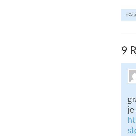
«
Ce se
9 
gr
je
ht
s