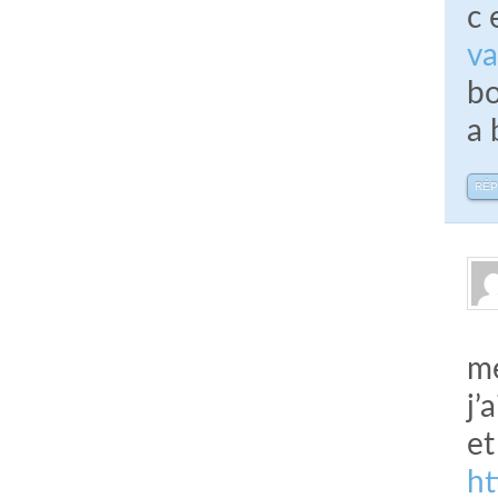
c 
va
bo
a 
RÉ
me
j’
et
h