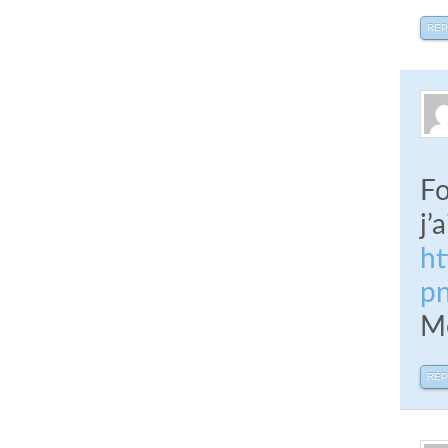
RÉ
Fo
j’
h
pn
Me
RÉ