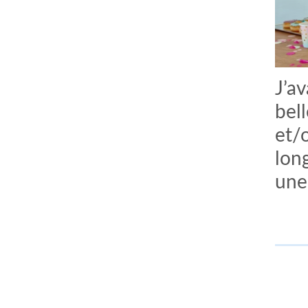
J’a
bel
et/o
lon
une