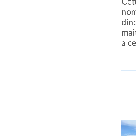
Cet
nom
din
maît
a c