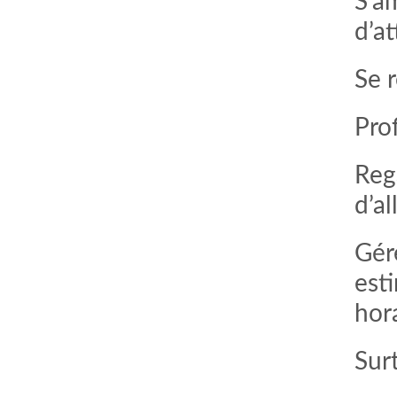
S’a
d’a
Se r
Pro
Reg
d’a
Gér
esti
hor
Sur