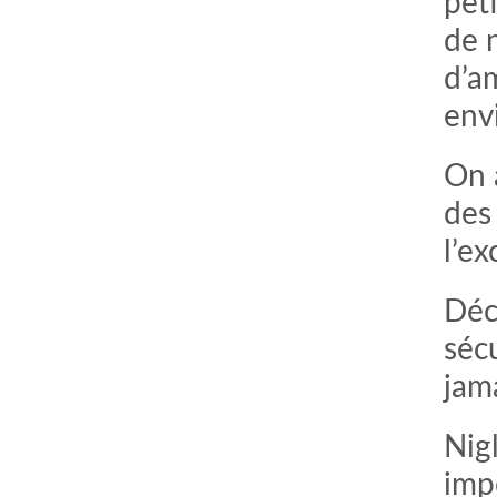
peti
de 
d’a
envi
On 
des
l’ex
Déc
comment bien s'habiller
relooking femme Paris
webdesigner suisse romande
photographe lausanne
sécu
jama
Nigl
imp