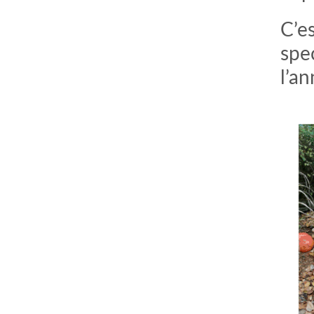
C’es
spe
l’an