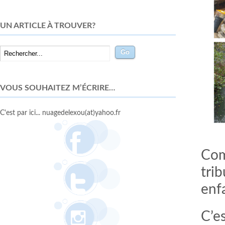
UN ARTICLE À TROUVER?
VOUS SOUHAITEZ M’ÉCRIRE…
C'est par ici... nuagedelexou(at)yahoo.fr
Com
tri
enf
C’es