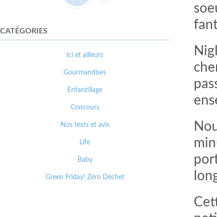
soe
fan
CATÉGORIES
Nigl
Ici et ailleurs
che
Gourmandises
pas
Enfantillage
ens
Concours
Nou
Nos tests et avis
min
Life
port
Baby
lon
Green Friday! Zéro Déchet
Cett