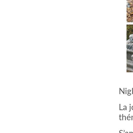
Nig
La j
thé