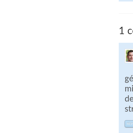
1 c
gé
mi
de
st
RÉ