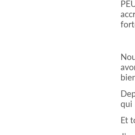
PEU 
accr
fort
Nou
avo
bie
Dep
qui
Et t