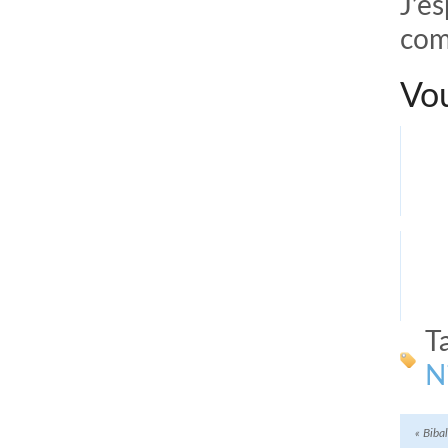
J’e
com
Vou
T
N
«
Bibalo