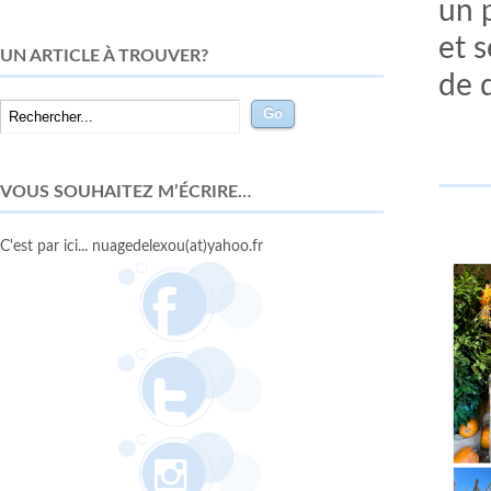
un p
et 
UN ARTICLE À TROUVER?
de 
VOUS SOUHAITEZ M’ÉCRIRE…
C'est par ici... nuagedelexou(at)yahoo.fr