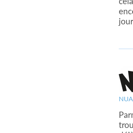
cel
enc
jour
NUA
Parm
tro