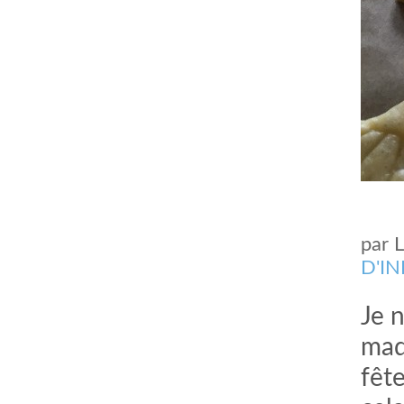
par
comment bien s'habiller
relooking femme Paris
D'I
webdesigner suisse romande
photographe lausanne
Je 
mad
fêt