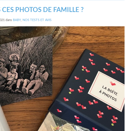
 CES PHOTOS DE FAMILLE ?
021
dans
BABY
,
NOS TESTS ET AVIS