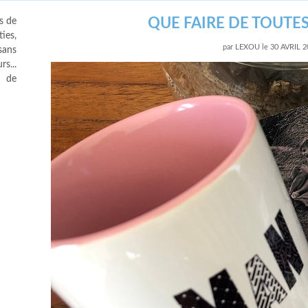
QUE FAIRE DE TOUTES
s de
ies,
par
LEXOU
le
30 AVRIL 2
sans
s...
s de