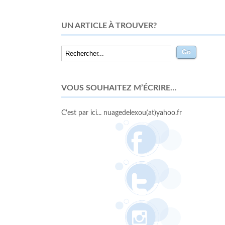
UN ARTICLE À TROUVER?
VOUS SOUHAITEZ M’ÉCRIRE…
C'est par ici... nuagedelexou(at)yahoo.fr