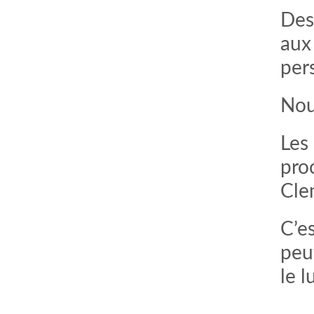
Des 
aux
per
Nou
Les 
proc
Cle
C’e
peut
le lu