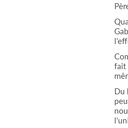
Père
Qua
Gab
l’ef
Com
fait
mêm
comment bien s'habiller
relooking femme Paris
webdesigner suisse romande
photographe lausanne
Du 
peut
nou
l’u