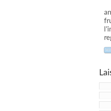
an
fr
l’
re
RÉ
Lai