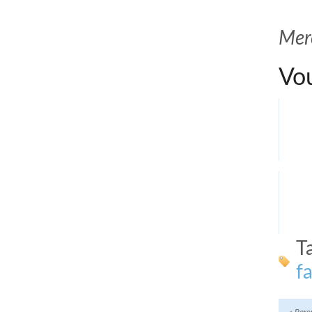
Mer
Vou
T
f