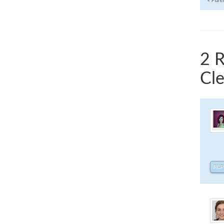
«
Paren
2 R
Cl
RÉ