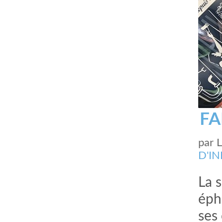
FA
par
D'I
La 
éph
ses 