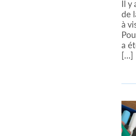
Il y
de 
à vi
Pou
a é
[…]
comment bien s'habiller
relooking femme Paris
webdesigner suisse romande
photographe lausanne