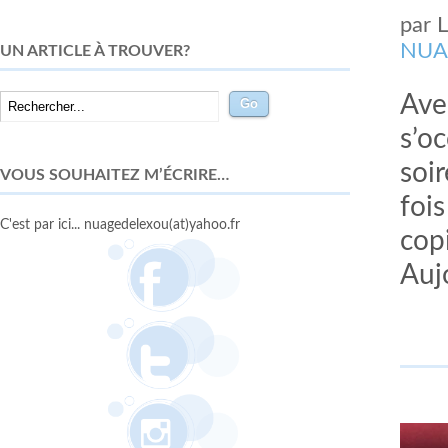
par
NUA
UN ARTICLE À TROUVER?
Ave
s’oc
soi
VOUS SOUHAITEZ M’ÉCRIRE…
foi
C'est par ici... nuagedelexou(at)yahoo.fr
cop
Aujo