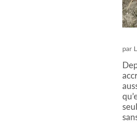
par
Dep
acc
auss
qu’e
seul
san