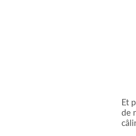
Et 
de 
câli