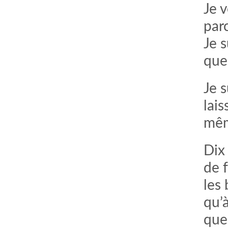
Je 
parc
Je 
que 
Je 
lais
mêm
Dix
de 
les 
qu’à
que