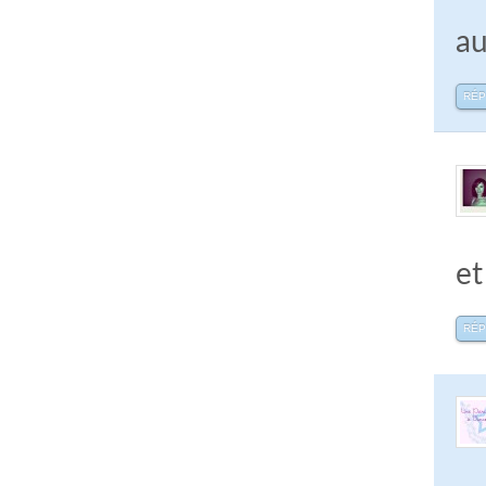
au
RÉ
et
RÉ