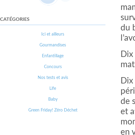
mam
sur
CATÉGORIES
du 
Ici et ailleurs
l’av
Gourmandises
Dix 
Enfantillage
mat
Concours
Nos tests et avis
Dix 
Life
pér
Baby
de 
et 
Green Friday! Zéro Déchet
mom
en 