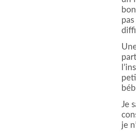
bon
pas 
diff
Une
par
l’in
pet
béb
Je s
con
je n