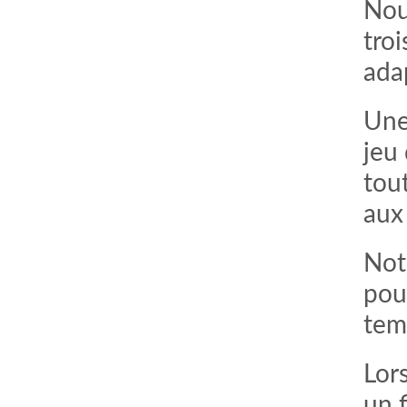
Nou
troi
ada
Une
jeu 
tou
aux
Not
pour
temp
Lors
un 