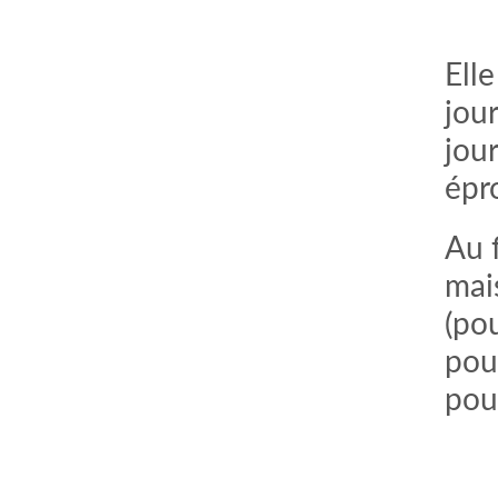
Ell
jour
jour
épr
Au 
mai
(po
pou
pouv