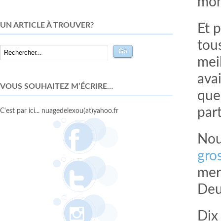
mon
UN ARTICLE À TROUVER?
Et 
tous
meil
avai
VOUS SOUHAITEZ M’ÉCRIRE…
que 
par
C'est par ici... nuagedelexou(at)yahoo.fr
Nous
gro
mer
Deus
Dix