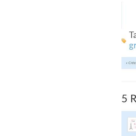
T
g
«
Créer
5 R