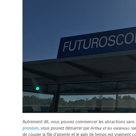
Autrement dit, vous pouvez commencer les attractions sans av
premium
, vous pouvez démarrer par
Arthur et les minimoys
san
de couper la file d’attente et le gain de temps est vraiment c