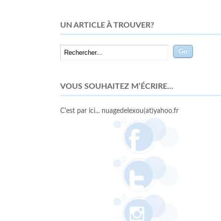
UN ARTICLE À TROUVER?
VOUS SOUHAITEZ M’ÉCRIRE…
C'est par ici... nuagedelexou(at)yahoo.fr