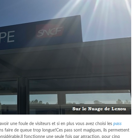
oir une foule de visiteurs et si en plus vous avez choisi les
pass
s faire de queue trop longue!Ces pass sont magiques, ils permettent
onsidérable.Il fonctionne une seule fois par attraction, pour cinq