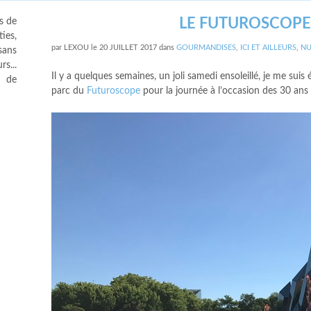
LE FUTUROSCOPE
s de
ies,
par
LEXOU
le
20 JUILLET 2017
dans
GOURMANDISES
,
ICI ET AILLEURS
,
NU
sans
s...
Il y a quelques semaines, un joli samedi ensoleillé, je me su
s de
parc du
Futuroscope
pour la journée à l’occasion des 30 ans