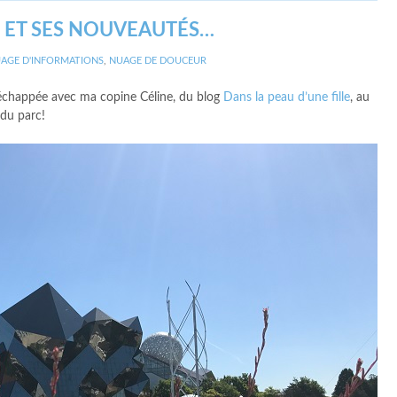
 ET SES NOUVEAUTÉS…
AGE D'INFORMATIONS
,
NUAGE DE DOUCEUR
is échappée avec ma copine Céline, du blog
Dans la peau d’une fille
, au
 du parc!