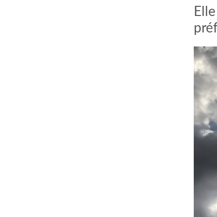
Ell
préf