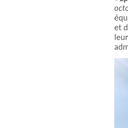
oct
équi
et 
leur
admi