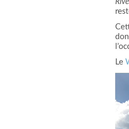
Rive
res
Cett
don
l’o
Le