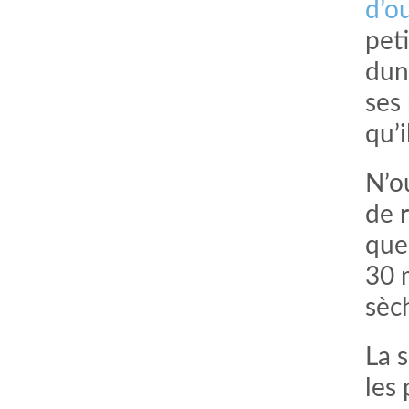
d’o
pet
dune
ses
qu’i
N’ou
de r
quel
30 
sèc
La 
les