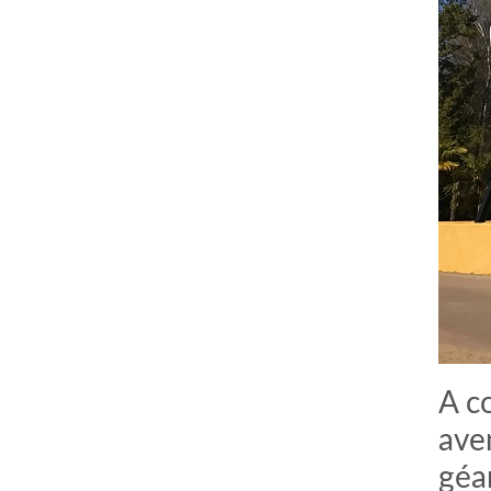
A c
ave
géa