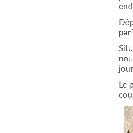
end
Dépa
parf
Sit
nous
jou
comment bien s'habiller
relooking femme Paris
Le 
webdesigner suisse romande
photographe lausanne
cou