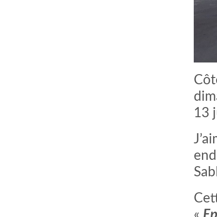
Côt
dim
13 j
J’a
end
Sabl
Cet
«
Ep