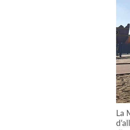
La 
d’a