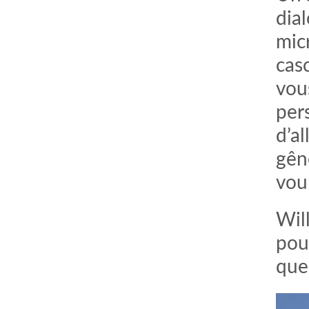
dia
mic
cas
vou
per
d’al
gên
vou
Wil
pou
que