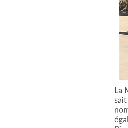
La M
sai
nom
éga