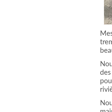
Mes
tre
bea
Nou
des 
pou
riv
Nou
mai