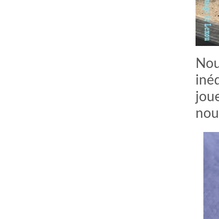
Nou
inéd
jou
nou