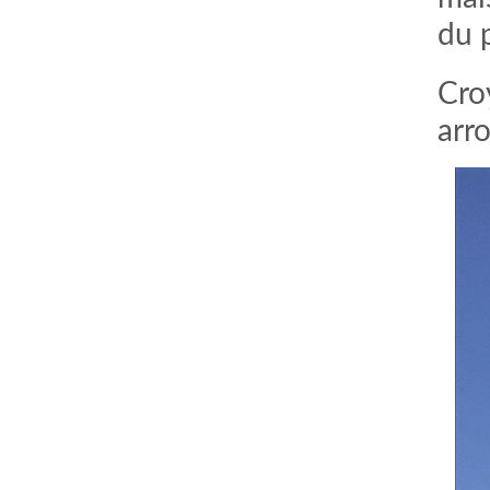
du 
Cro
arr