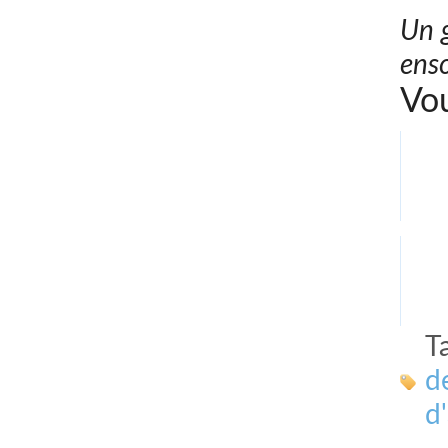
Un g
enso
Vou
T
d
d