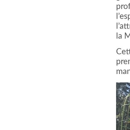
prof
l’e
l’at
la 
Cet
prem
man