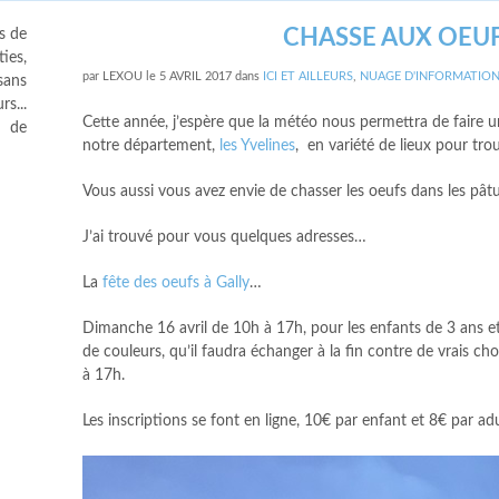
CHASSE AUX OEUF
s de
ies,
par
LEXOU
le
5 AVRIL 2017
dans
ICI ET AILLEURS
,
NUAGE D'INFORMATIO
sans
s...
Cette année, j’espère que la météo nous permettra de faire un
s de
notre département,
les Yvelines
, en variété de lieux pour trou
Vous aussi vous avez envie de chasser les oeufs dans les pâtu
J’ai trouvé pour vous quelques adresses…
La
fête des oeufs à Gally
…
Dimanche 16 avril de 10h à 17h, pour les enfants de 3 ans e
de couleurs, qu’il faudra échanger à la fin contre de vrais c
à 17h.
Les inscriptions se font en ligne, 10€ par enfant et 8€ par ad