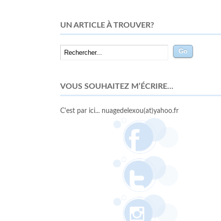
UN ARTICLE À TROUVER?
VOUS SOUHAITEZ M’ÉCRIRE…
C'est par ici... nuagedelexou(at)yahoo.fr