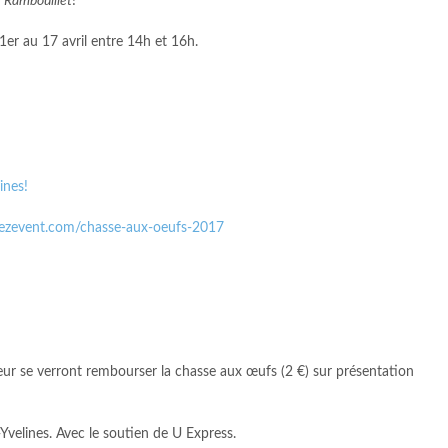
e Rambouillet
!
 1
er
au 17 avril entre 14h et 16h.
ines!
ezevent.com/chasse-aux-oeufs-2017
ur se verront rembourser la chasse aux œufs (2 €) sur présentation
Yvelines. Avec le soutien de U Express.