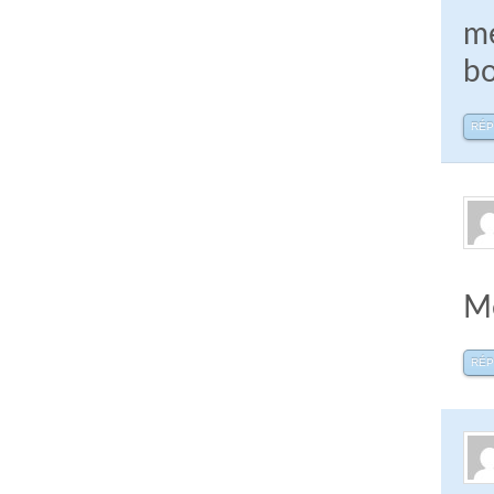
me
bo
RÉ
Me
RÉ