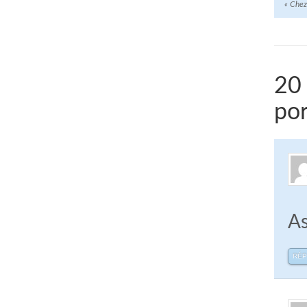
«
Chez 
20 
por
As
RÉ