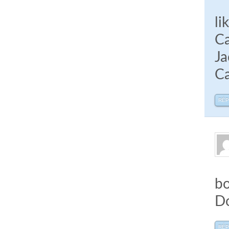
li
Ca
Ja
Ca
RÉ
bo
D
RÉ