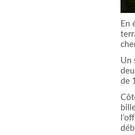
En 
ter
che
Un s
deu
de 
Côté
bill
l’of
débu