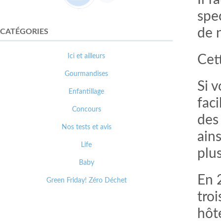
spe
de 
CATÉGORIES
Ici et ailleurs
Cett
Gourmandises
Si 
Enfantillage
faci
Concours
des
Nos tests et avis
ain
Life
plu
Baby
En 
Green Friday! Zéro Déchet
troi
hôt