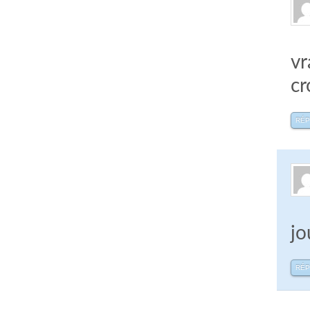
vr
cr
RÉ
jo
RÉ