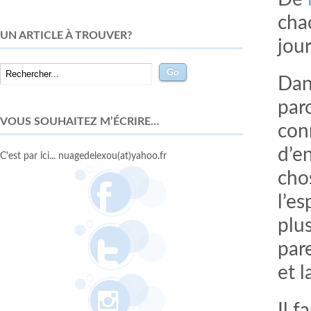
cha
UN ARTICLE À TROUVER?
jou
Dan
parc
VOUS SOUHAITEZ M’ÉCRIRE…
con
d’e
C'est par ici... nuagedelexou(at)yahoo.fr
chos
l’e
plu
par
et 
Il f