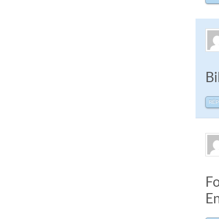
Bi
RÉ
Fo
En