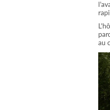
l’a
rap
L’h
par
au 
comment bien s'habiller
relooking femme Paris
webdesigner suisse romande
photographe lausanne