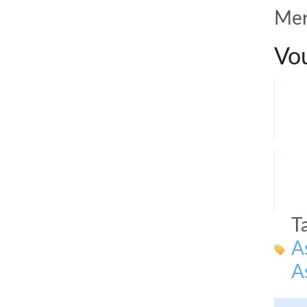
Mer
Vou
T
A
A