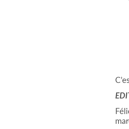
C’est
EDI
Féli
mar