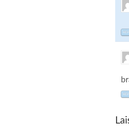
RÉ
br
RÉ
Lai