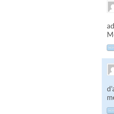
ad
Me
RÉ
d’
me
RÉ