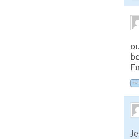
ou
bo
Em
RÉ
Je