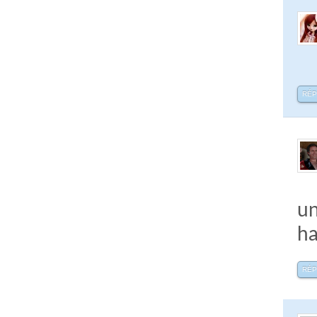
RÉ
un
ha
RÉ