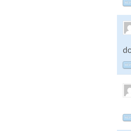
RÉ
do
RÉ
RÉ