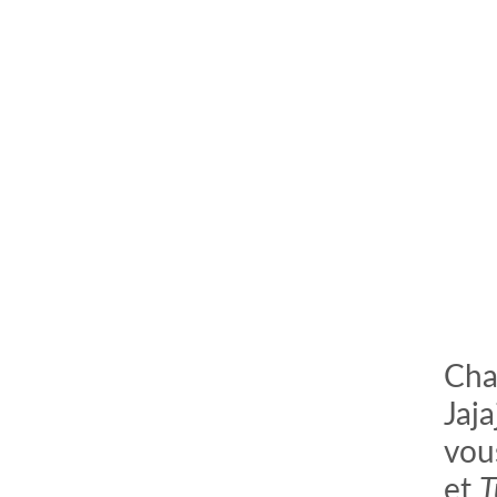
comment bien s'habiller
relooking femme Paris
webdesigner suisse romande
photographe lausanne
Cha
Jaja
vou
et
T