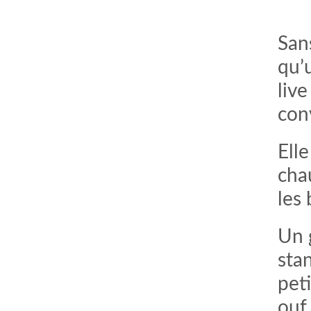
San
qu’u
live
con
Elle
chau
les 
Un 
stan
pet
ouf