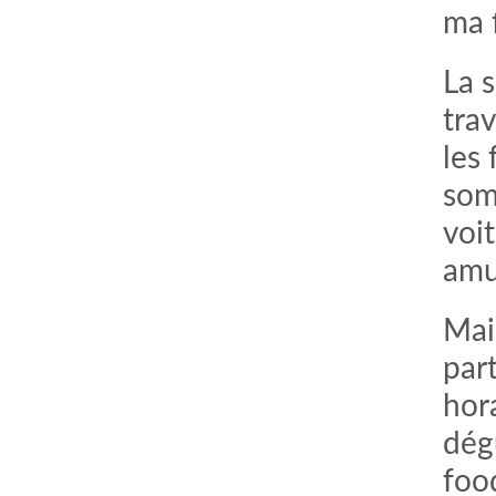
ma f
La 
trav
les 
som
voi
amu
Mai
par
hora
dég
foo