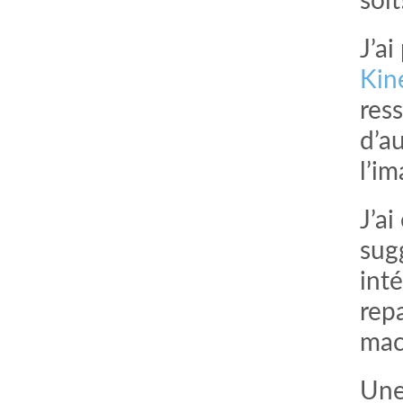
soit
J’a
Kin
res
d’a
l’im
J’a
sugg
inté
repa
mac
Une