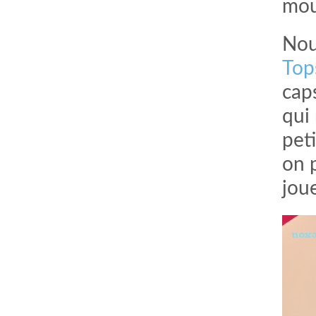
mous
Nou
Top
caps
qui 
pet
on 
joue