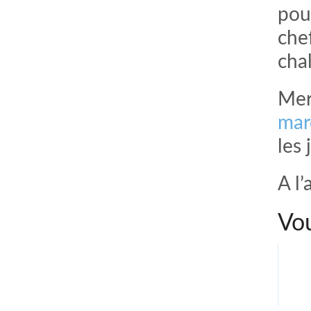
pou
chef
cha
Mer
mar
les 
A l
Vou