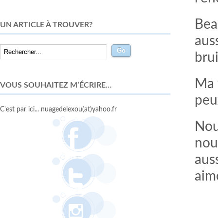
Bea
UN ARTICLE À TROUVER?
aus
brui
Ma 
VOUS SOUHAITEZ M’ÉCRIRE…
peu
C'est par ici... nuagedelexou(at)yahoo.fr
Nou
nou
auss
aim