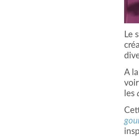
Le 
cré
div
A l
voi
les
a
Cet
gou
ins