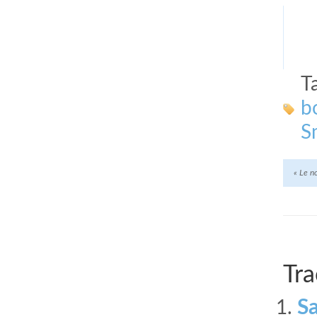
T
b
S
«
Le n
Tra
Sa