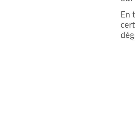
En t
cer
dég