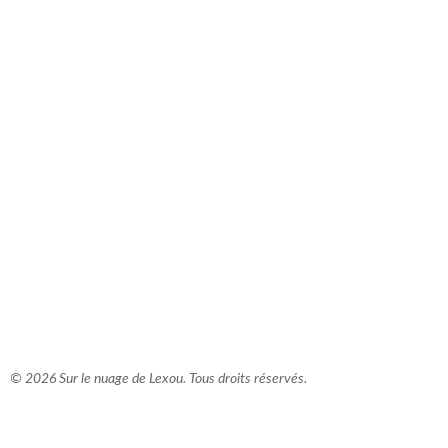
comment bien s'habiller
relooking femme Paris
webdesigner suisse romande
photographe lausanne
© 2026 Sur le nuage de Lexou. Tous droits réservés.