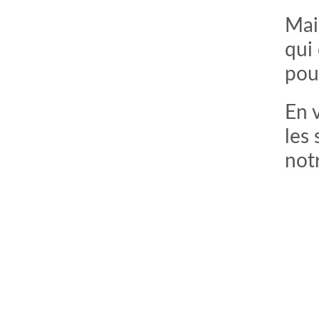
Mai
qui 
pou
En 
les
notr
comment bien s'habiller
relooking femme Paris
webdesigner suisse romande
photographe lausanne