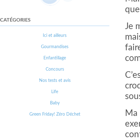
que
CATÉGORIES
Je 
mai
Ici et ailleurs
fai
Gourmandises
com
Enfantillage
Concours
C’e
Nos tests et avis
croq
Life
sou
Baby
Ma 
Green Friday! Zéro Déchet
exe
con