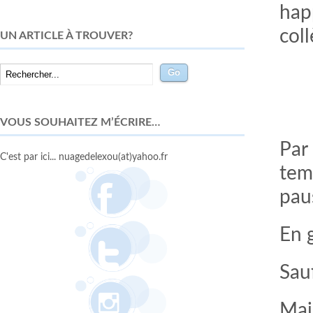
happ
col
UN ARTICLE À TROUVER?
VOUS SOUHAITEZ M’ÉCRIRE…
Par
C'est par ici... nuagedelexou(at)yahoo.fr
tem
pau
En 
Sauf
Mai