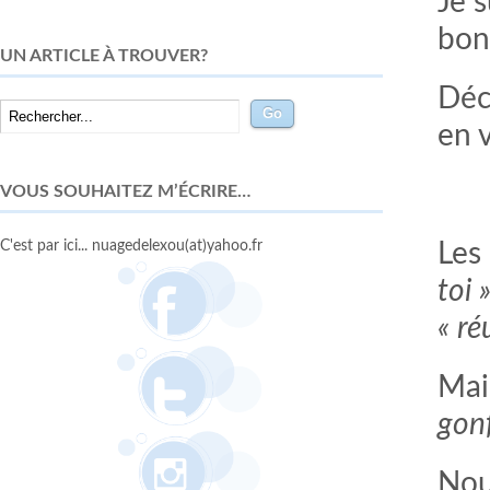
Je 
bon
UN ARTICLE À TROUVER?
Déc
en 
VOUS SOUHAITEZ M’ÉCRIRE…
C'est par ici... nuagedelexou(at)yahoo.fr
Les
toi 
« ré
Mai
gonf
Nou