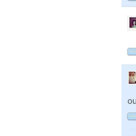
RÉ
ou
RÉ