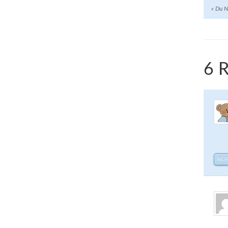
«
Du N
6 
RÉ