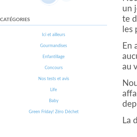
un j
te 
CATÉGORIES
les 
Ici et ailleurs
En 
Gourmandises
auc
Enfantillage
au 
Concours
Nos tests et avis
Nous
Life
affa
Baby
dep
Green Friday! Zéro Déchet
La 