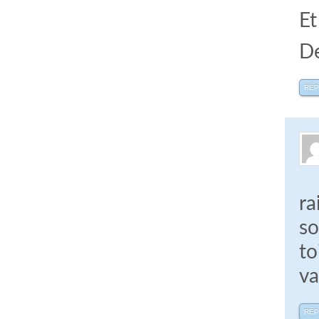
Et
De
RÉ
ra
so
to
va
RÉ