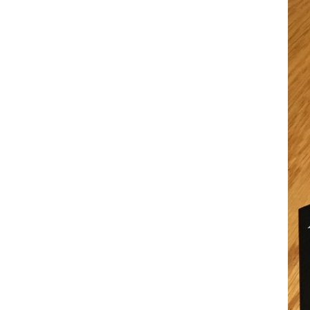
comment bien s'habiller
relooking femme Paris
webdesigner suisse romande
photographe lausanne