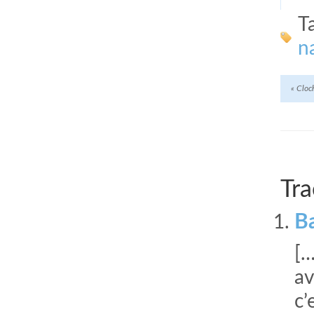
T
n
«
Cloch
Tra
Ba
[…
av
c’