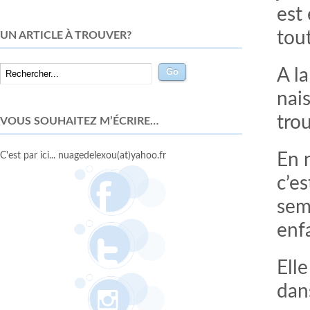
est
tou
UN ARTICLE À TROUVER?
A la
nai
tro
VOUS SOUHAITEZ M’ÉCRIRE…
C'est par ici... nuagedelexou(at)yahoo.fr
En 
c’es
sem
enf
Elle
dans