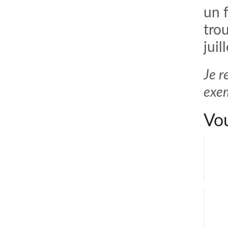
un 
tro
juil
Je r
exem
Vou