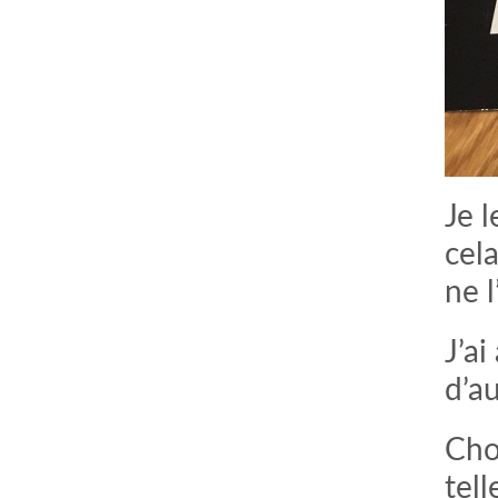
Je l
cel
ne l
J’ai
d’au
Choi
tel