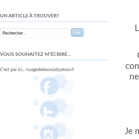
UN ARTICLE À TROUVER?
L
VOUS SOUHAITEZ M’ÉCRIRE…
con
C'est par ici... nuagedelexou(at)yahoo.fr
ne
Je 