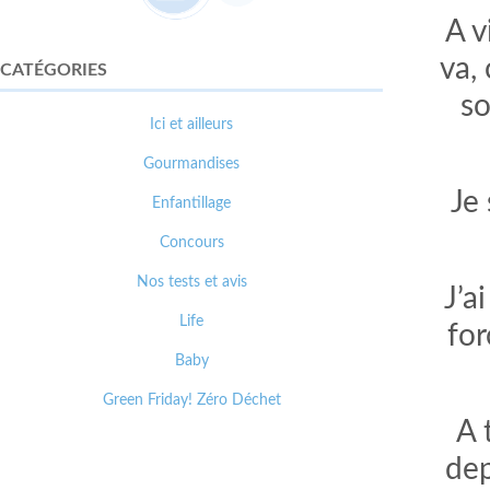
A v
va,
CATÉGORIES
so
Ici et ailleurs
Gourmandises
Je 
Enfantillage
Concours
Nos tests et avis
J’a
Life
for
Baby
Green Friday! Zéro Déchet
A 
dep