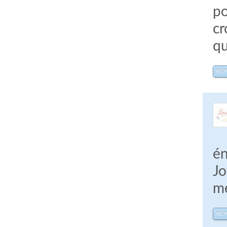
po
cr
qu
RÉ
én
Jo
me
RÉ