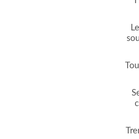
H
Le
sou
Tou
S
c
Tre