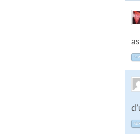
as
RÉ
d’
RÉ