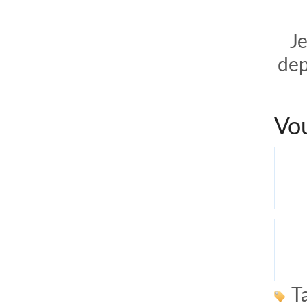
J
dep
Vou
T