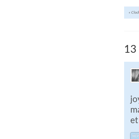
«
Cloch
13
jo
ma
et
RÉ