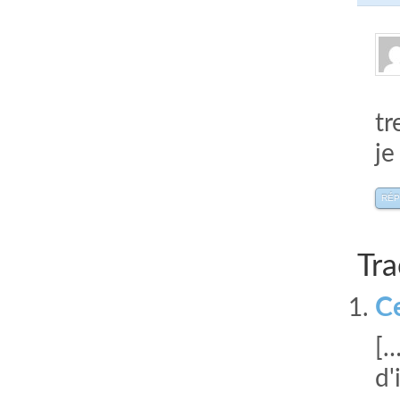
tr
je
RÉ
Tra
Ce
[…
d'