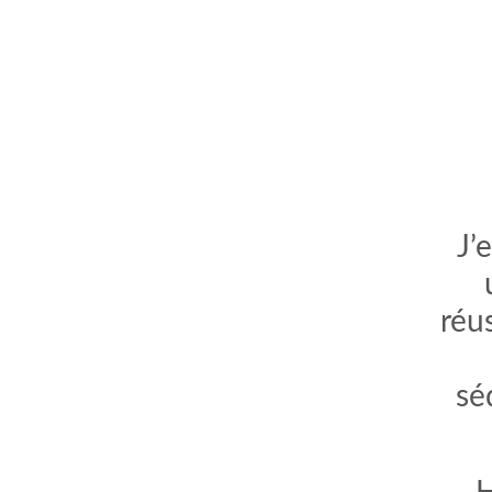
J’
comment bien s'habiller
relooking femme Paris
réus
webdesigner suisse romande
photographe lausanne
sé