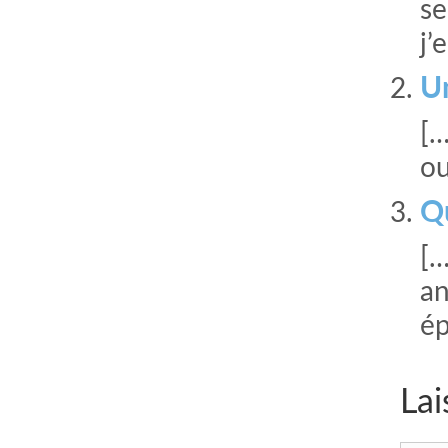
se
j’
Un
[…
ou
Qu
[…
an
ép
Lai