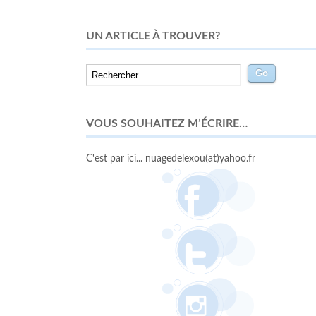
UN ARTICLE À TROUVER?
VOUS SOUHAITEZ M’ÉCRIRE…
C'est par ici... nuagedelexou(at)yahoo.fr