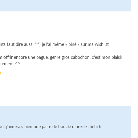
nts faut dire aussi ^^) je l’ai même « piné » sur ma wishlist
’offrir encore une bague, genre gros cabochon, c’est mon plaisir
ièrement ^^
#
, j’aimerais bien une paire de boucle d’oreilles hi hi hi