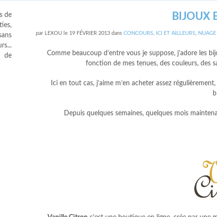
BIJOUX 
s de
ies,
par
LEXOU
le
19 FÉVRIER 2013
dans
CONCOURS
,
ICI ET AILLEURS
,
NUAGE
sans
s...
Comme beaucoup d’entre vous je suppose, j’adore les bijoux
s de
fonction de mes tenues, des couleurs, des sa
Ici en tout cas, j’aime m’en acheter assez régulièrement, 
b
Depuis quelques semaines, quelques mois mainten