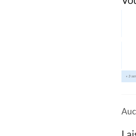
Vou
«
3 se
Auc
Lai